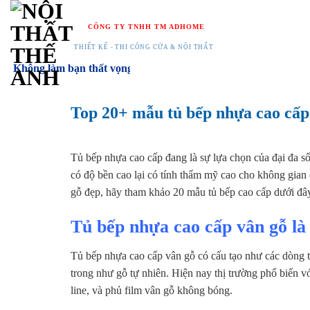
Chuyển
đến
CÔNG TY TNHH TM ADHOME
nội
THIẾT KẾ - THI CÔNG CỬA & NỘI THẤT
dung
 làm bạn thất vọng
Top 20+ mẫu tủ bếp nhựa cao cấp
Tủ bếp nhựa cao cấp đang là sự lựa chọn của đại đa số
có độ bền cao lại có tính thẩm mỹ cao cho không gia
gỗ đẹp, hãy tham khảo 20 mẫu tủ bếp cao cấp dưới đ
Tủ bếp nhựa cao cấp vân gỗ là 
Tủ bếp nhựa cao cấp vân gỗ có cấu tạo như các dòng t
trong như gỗ tự nhiên. Hiện nay thị trường phổ biến 
line, và phủ film vân gỗ không bóng.