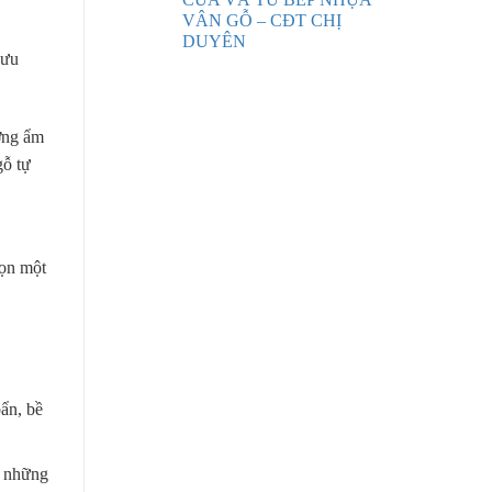
VÂN GỖ – CĐT CHỊ
DUYÊN
 ưu
ượng ẩm
gỗ tự
họn một
ẩn, bề
c những