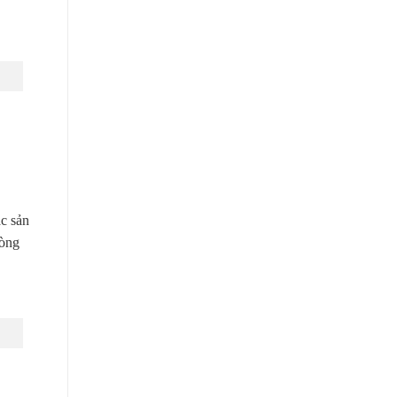
ác sản
lòng