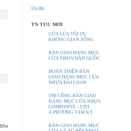
Ưu đãi
TN TỨC MỚI
CỬA LÙA TỐI ƯU
KHÔNG GIAN SỐNG
BÀN GIAO HẠNG MỤC
CỬA NHỰA HÀN QUỐC
HOÀN THIỆN BÀN
GIAO HẠNG MỤC CỬA
NHỰA ĐÀI LOAN
THI CÔNG BÀN GIAO
HẠNG MỤC CỬA NHỰA
COMPOSITE – CĐT
A.PHƯƠNG TAM KỲ
BÀN GIAO HẠNG MỤC
điểm
CỬA VÀ TỦ BẾP NHỰA