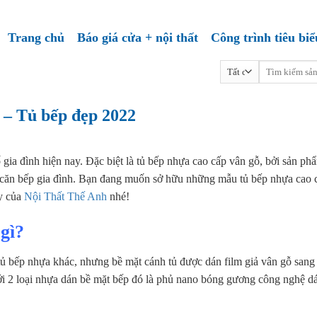
Trang chủ
Báo giá cửa + nội thất
Công trình tiêu biể
Tìm
kiếm:
 – Tủ bếp đẹp 2022
 gia đình hiện nay. Đặc biệt là tủ bếp nhựa cao cấp vân gỗ, bởi sản ph
n căn bếp gia đình. Bạn đang muốn sở hữu những mẫu tủ bếp nhựa cao 
ây của
Nội Thất Thế Anh
nhé!
gì?
ủ bếp nhựa khác, nhưng bề mặt cánh tủ được dán film giả vân gỗ sang 
với 2 loại nhựa dán bề mặt bếp đó là phủ nano bóng gương công nghệ d