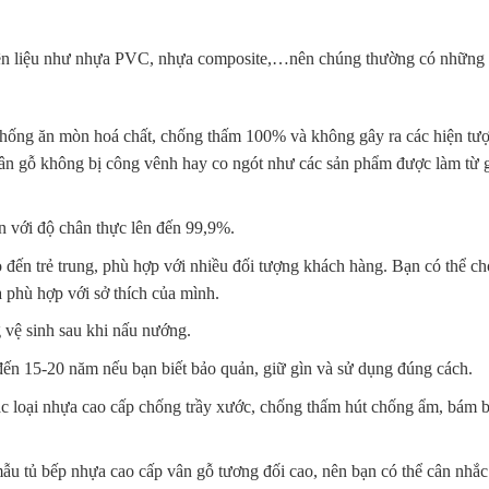
yên liệu như nhựa PVC, nhựa composite,…nên chúng thường có những
, chống ăn mòn hoá chất, chống thấm 100% và không gây ra các hiện t
ân gỗ không bị công vênh hay co ngót như các sản phẩm được làm từ 
n với độ chân thực lên đến 99,9%.
 đến trẻ trung, phù hợp với nhiều đối tượng khách hàng. Bạn có thể c
 phù hợp với sở thích của mình.
 vệ sinh sau khi nấu nướng.
đến 15-20 năm nếu bạn biết bảo quản, giữ gìn và sử dụng đúng cách.
ác loại nhựa cao cấp chống trầy xước, chống thấm hút chống ẩm, bám b
mẫu tủ bếp nhựa cao cấp vân gỗ tương đối cao, nên bạn có thể cân nhắ