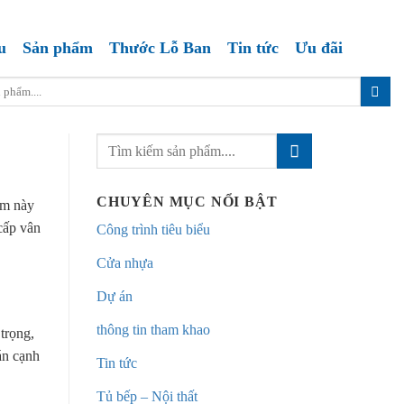
u
Sản phẩm
Thước Lỗ Ban
Tin tức
Ưu đãi
CHUYÊN MỤC NỔI BẬT
ẩm này
cấp vân
Công trình tiêu biểu
Cửa nhựa
Dự án
thông tin tham khao
trọng,
án cạnh
Tin tức
Tủ bếp – Nội thất