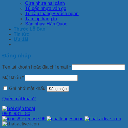
Cửa nhựa hai cánh
Tủ bếp nhựa vân gỗ
Tủ cầu thang + Vách ngăn
Tấm ốp trang trí
Sàn nhựa Hàn Quốc
Thước Lỗ Ban
Tin tức
Ưu đãi
Đăng nhập
Tên tài khoản hoặc địa chỉ email
*
Mật khẩu
*
Ghi nhớ mật khẩu
Đăng nhập
Quên mật khẩu?
0905 931 180