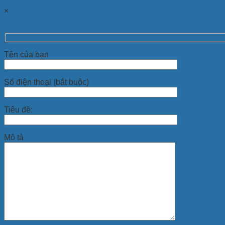
×
Tên của bạn
Số điện thoại (bắt buộc)
Tiêu đề:
Mô tả