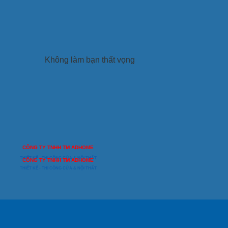
Không làm bạn thất vọng
CÔNG TY TNHH TM ADHOME
THIẾT KẾ - THI CÔNG CỬA & NỘI THẤT
CÔNG TY TNHH TM ADHOME
THIẾT KẾ - THI CÔNG CỬA & NỘI THẤT