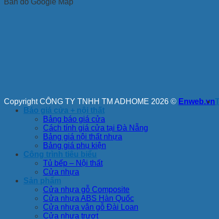
Bản đồ Google Map
Copyright CÔNG TY TNHH TM ADHOME 2026 ©
Enweb.vn
Báo giá cửa + nội thất
Bảng báo giá cửa
Cách tính giá cửa tại Đà Nẵng
Bảng giá nội thất nhựa
Bảng giá phụ kiện
Công trình tiêu biểu
Tủ bếp – Nội thất
Cửa nhựa
Sản phẩm
Cửa nhựa gỗ Composite
Cửa nhựa ABS Hàn Quốc
Cửa nhựa vân gỗ Đài Loan
Cửa nhựa trượt