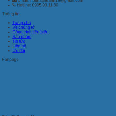
Email: noithattheanh19@gmail.com
Hotline: 0905.93.11.80
Thông tin
Trang chủ
Về chúng tôi
Công trình tiêu biểu
Sản phẩm
Tin tức
Liên hệ
Ưu đãi
Fanpage