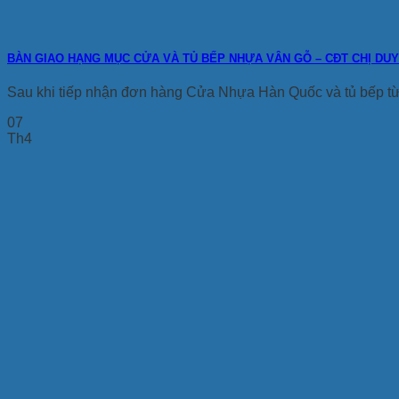
BÀN GIAO HẠNG MỤC CỬA VÀ TỦ BẾP NHỰA VÂN GỖ – CĐT CHỊ DU
Sau khi tiếp nhận đơn hàng Cửa Nhựa Hàn Quốc và tủ bếp từ 
07
Th4