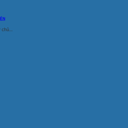
YÊN
chủ...