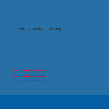
Không làm bạn thất vọng
CÔNG TY TNHH TM ADHOME
THIẾT KẾ - THI CÔNG CỬA & NỘI THẤT
CÔNG TY TNHH TM ADHOME
THIẾT KẾ - THI CÔNG CỬA & NỘI THẤT