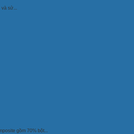
và sử...
posite gồm 70% bột...