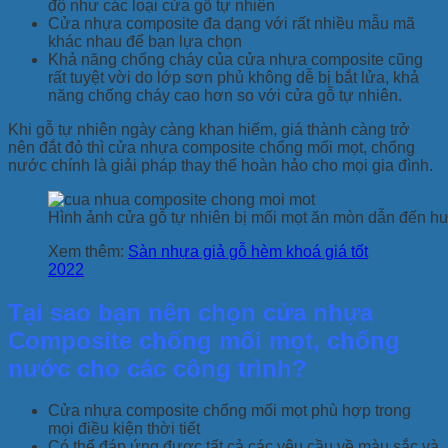
độ như các loại cửa gỗ tự nhiên
Cửa nhựa composite đa dạng với rất nhiều mẫu mã
khác nhau để bạn lựa chọn
Khả năng chống cháy của cửa nhựa composite cũng
rất tuyệt vời do lớp sơn phủ không dễ bị bắt lửa, khả
năng chống cháy cao hơn so với cửa gỗ tự nhiên.
Khi gỗ tự nhiên ngày càng khan hiếm, giá thành càng trở
nên đắt đỏ thì cửa nhựa composite chống mối mọt, chống
nước chính là giải pháp thay thế hoàn hảo cho mọi gia đình.
Hình ảnh cửa gỗ tự nhiên bị mối mọt ăn mòn dẫn đến h
Xem thêm:
Sàn nhựa giả gỗ hèm khoá giá tốt
2022
Tại sao bạn nên chọn cửa nhựa
Composite chống mối mọt, chống
nước cho các công trình?
Cửa nhựa composite chống mối mọt phù hợp trong
mọi điều kiện thời tiết
Có thể đáp ứng được tất cả các yêu cầu về màu sắc và