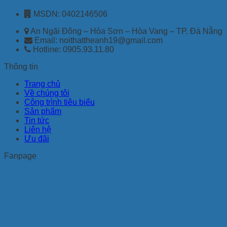
MSDN: 0402146506
An Ngãi Đông – Hòa Sơn – Hòa Vang – TP. Đà Nẵng
Email: noithattheanh19@gmail.com
Hotline: 0905.93.11.80
Thông tin
Trang chủ
Về chúng tôi
Công trình tiêu biểu
Sản phẩm
Tin tức
Liên hệ
Ưu đãi
Fanpage