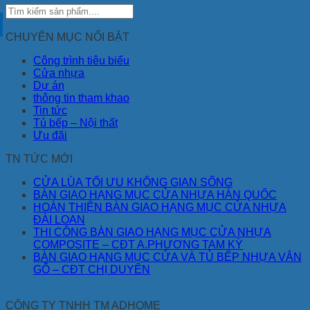
CHUYÊN MỤC NỔI BẬT
Công trình tiêu biểu
Cửa nhựa
Dự án
thông tin tham khao
Tin tức
Tủ bếp – Nội thất
Ưu đãi
TN TỨC MỚI
CỬA LÙA TỐI ƯU KHÔNG GIAN SỐNG
BÀN GIAO HẠNG MỤC CỬA NHỰA HÀN QUỐC
HOÀN THIỆN BÀN GIAO HẠNG MỤC CỬA NHỰA
ĐÀI LOAN
THI CÔNG BÀN GIAO HẠNG MỤC CỬA NHỰA
COMPOSITE – CĐT A.PHƯƠNG TAM KỲ
BÀN GIAO HẠNG MỤC CỬA VÀ TỦ BẾP NHỰA VÂN
GỖ – CĐT CHỊ DUYÊN
CÔNG TY TNHH TM ADHOME