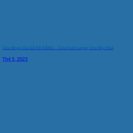
Cửa Nhựa Giả Gỗ ĐÀ NẴNG – Cửa Chất Lượng Cho Mọi Nhà
Th4 5, 2023