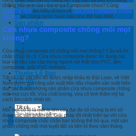
Công trình tiêu biểu
chống mối mọt của cửa nhựa Composite chưa? Cùng
Nội
Thất Thế Anh
tìm hiểu rõ hơn về
cửa nhựa composite chống
Tủ bếp – Nội thất
mối mọt
và chống nước hoàn hảo như thế nào nhé!
Cửa nhựa
Sản phẩm
Cửa nhựa composite chống mối mọt
Cửa nhựa gỗ Composite
Cửa nhựa ABS Hàn Quốc
không?
Cửa nhựa vân gỗ Đài Loan
Cửa nhựa trượt
Cửa nhựa hai cánh
Cửa nhựa composite có chống mối mọt không? Câu trả lời
Tủ bếp nhựa vân gỗ
chắc chắn là có. Cửa nhựa composite được sử dụng các
Tủ cầu thang + Vách ngăn
loại vật liệu cao cấp trong ngành nội thất như PVC, tấm
Tấm ốp trang trí
composite, giấy PVC hollows…
Sàn nhựa Hàn Quốc
Thước Lỗ Ban
Tất cả các vật liệu đó được nhập khẩu từ Đài Loan, về Việt
Tin tức
Nam được gia công sản xuất trên dây chuyền sản xuất hiện
Ưu đãi
đại, tạo thành những sản phẩm cửa nhựa composite chống
mối mọt cực tốt. Vừa chất lượng, vừa có tính thẩm mỹ lại
cách âm cách nhiệt tốt.
Mối mọt có lẽ là mối lo lớn của đại đa số chúng ta khi sử
Tìm
dụng các sản phẩm gỗ. Giải pháp tốt nhất hiện tại với cửa
kiếm:
nhựa composite chắc chắn bạn không thể bỏ qua, một sản
phẩm chống mối mọt tuyệt đối và bền bỉ theo năm tháng.