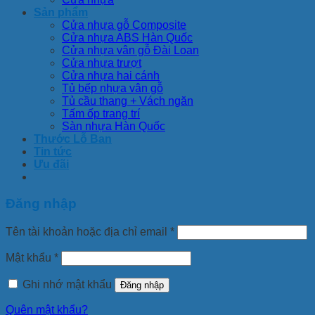
Sản phẩm
Cửa nhựa gỗ Composite
Cửa nhựa ABS Hàn Quốc
Cửa nhựa vân gỗ Đài Loan
Cửa nhựa trượt
Cửa nhựa hai cánh
Tủ bếp nhựa vân gỗ
Tủ cầu thang + Vách ngăn
Tấm ốp trang trí
Sàn nhựa Hàn Quốc
Thước Lỗ Ban
Tin tức
Ưu đãi
Đăng nhập
Tên tài khoản hoặc địa chỉ email
*
Mật khẩu
*
Ghi nhớ mật khẩu
Đăng nhập
Quên mật khẩu?