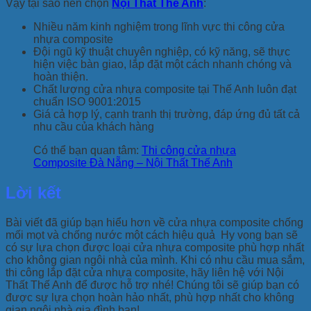
Vậy tại sao nên chọn
Nội Thất Thế Anh
:
Nhiều năm kinh nghiệm trong lĩnh vực thi công cửa
nhựa composite
Đội ngũ kỹ thuật chuyên nghiệp, có kỹ năng, sẽ thực
hiện việc bàn giao, lắp đặt một cách nhanh chóng và
hoàn thiện.
Chất lượng cửa nhựa composite tại Thế Anh luôn đạt
chuẩn ISO 9001:2015
Giá cả hợp lý, cạnh tranh thị trường, đáp ứng đủ tất cả
nhu cầu của khách hàng
Có thể bạn quan tâm:
Thi công cửa nhựa
Composite Đà Nẵng – Nội Thất Thế Anh
Lời kết
Bài viết đã giúp bạn hiểu hơn về cửa nhựa composite chống
mối mọt và chống nước một cách hiệu quả Hy vọng bạn sẽ
có sự lựa chọn được loại cửa nhựa composite phù hợp nhất
cho không gian ngôi nhà của mình. Khi có nhu cầu mua sắm,
thi công lắp đặt cửa nhựa composite, hãy liên hệ với Nội
Thất Thế Anh để được hỗ trợ nhé! Chúng tôi sẽ giúp bạn có
được sự lựa chọn hoàn hảo nhất, phù hợp nhất cho không
gian ngôi nhà gia đình bạn!