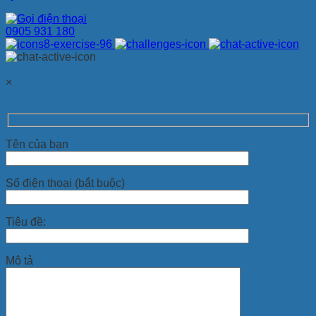
0905 931 180
×
Tên của bạn
Số điện thoại (bắt buộc)
Tiêu đề:
Mô tả