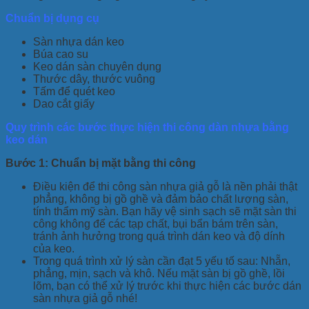
Chuẩn bị dụng cụ
Sàn nhựa dán keo
Búa cao su
Keo dán sàn chuyên dụng
Thước dây, thước vuông
Tấm để quét keo
Dao cắt giấy
Quy trình các bước thực hiện thi công dàn nhựa bằng
keo dán
Bước 1: Chuẩn bị mặt bằng thi công
Điều kiện để thi công sàn nhựa giả gỗ là nền phải thật
phẳng, không bị gồ ghề và đảm bảo chất lượng sàn,
tính thẩm mỹ sàn. Bạn hãy vệ sinh sạch sẽ mặt sàn thi
công không để các tạp chất, bụi bẩn bám trên sàn,
tránh ảnh hưởng trong quá trình dán keo và độ dính
của keo.
Trong quá trình xử lý sàn cần đạt 5 yếu tố sau: Nhẵn,
phẳng, mịn, sạch và khô. Nếu mặt sàn bị gồ ghề, lồi
lõm, bạn có thể xử lý trước khi thực hiện các bước dán
sàn nhựa giả gỗ nhé!