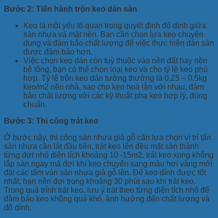
Bước 2: Tiến hành trộn keo dán sàn
Keo là một yếu tố quan trọng quyết định độ dính giữa
sàn nhựa và mặt nền. Bạn cần chọn lựa keo chuyên
dụng và đảm bảo chất lượng để việc thực hiện dán sàn
được đảm bảo hơn.
Việc chọn keo dán còn tuỳ thuộc vào nền đất hay nền
bê tông, bạn có thể chọn loại keo và cho tỷ lệ keo phù
hợp. Tỷ lệ trộn keo dán tường thường là 0,25 – 0,5kg
keo/m2 nền nhà, sao cho keo hoà lẫn với nhau, đảm
bảo chất lượng với các kỹ thuật pha keo hợp lý, đúng
chuẩn.
Bước 3: Thi công trát keo
Ở bước này, thi công sàn nhựa giả gỗ cần lựa chọn vị trí tấn
sàn nhựa cần lát đầu tiên, trát keo lên đều mặt sàn thành
từng đợt nhỏ diện tích khoảng 10 -15m2, trát keo xong không
lắp sàn ngay mà đợi khi keo chuyển sang màu hơi vàng mới
đặt các tấm ván sàn nhựa giả gỗ lên. Để keo dính được tốt
nhất, bạn nên đợi trong khoảng 30 phút sau khi trát keo.
Trong quá trình trát keo, lưu ý trát theo từng diện tích nhỏ để
đảm bảo keo không quá khô, ảnh hưởng đến chất lượng và
độ dính.