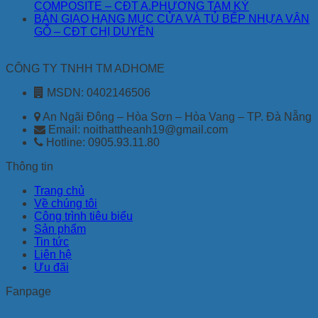
COMPOSITE – CĐT A.PHƯƠNG TAM KỲ
BÀN GIAO HẠNG MỤC CỬA VÀ TỦ BẾP NHỰA VÂN
GỖ – CĐT CHỊ DUYÊN
CÔNG TY TNHH TM ADHOME
MSDN: 0402146506
An Ngãi Đông – Hòa Sơn – Hòa Vang – TP. Đà Nẵng
Email: noithattheanh19@gmail.com
Hotline: 0905.93.11.80
Thông tin
Trang chủ
Về chúng tôi
Công trình tiêu biểu
Sản phẩm
Tin tức
Liên hệ
Ưu đãi
Fanpage