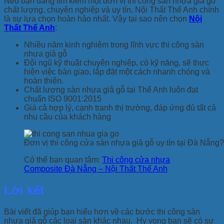
Nếu bạn đang tìm kiếm một đơn vị thi công sàn nhựa giả gỗ
chất lượng, chuyên nghiệp và uy tín, Nội Thất Thế Anh chính
là sự lựa chọn hoàn hảo nhất. Vậy tại sao nên chọn
Nội
Thất Thế Anh
:
Nhiều năm kinh nghiệm trong lĩnh vực thi công sàn
nhựa giả gỗ
Đội ngũ kỹ thuật chuyên nghiệp, có kỹ năng, sẽ thực
hiện việc bàn giao, lắp đặt một cách nhanh chóng và
hoàn thiện.
Chất lượng sàn nhựa giả gỗ tại Thế Anh luôn đạt
chuẩn ISO 9001:2015
Giá cả hợp lý, cạnh tranh thị trường, đáp ứng đủ tất cả
nhu cầu của khách hàng
Đơn vị thi công cửa sàn nhựa giả gỗ uy tín tại Đà Nẵng?
Có thể bạn quan tâm:
Thi công cửa nhựa
Composite Đà Nẵng – Nội Thất Thế Anh
Lời kết
Bài viết đã giúp bạn hiểu hơn về các bước thi công sàn
nhựa giả gỗ các loại sàn khác nhau. Hy vọng bạn sẽ có sự