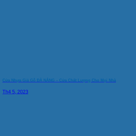
Cửa Nhựa Giả Gỗ ĐÀ NẴNG – Cửa Chất Lượng Cho Mọi Nhà
Th4 5, 2023