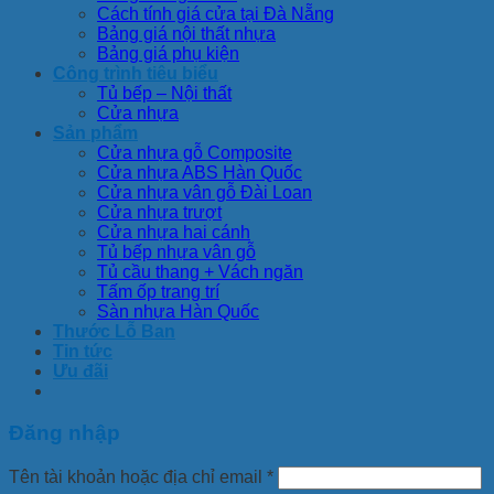
Cách tính giá cửa tại Đà Nẵng
Bảng giá nội thất nhựa
Bảng giá phụ kiện
Công trình tiêu biểu
Tủ bếp – Nội thất
Cửa nhựa
Sản phẩm
Cửa nhựa gỗ Composite
Cửa nhựa ABS Hàn Quốc
Cửa nhựa vân gỗ Đài Loan
Cửa nhựa trượt
Cửa nhựa hai cánh
Tủ bếp nhựa vân gỗ
Tủ cầu thang + Vách ngăn
Tấm ốp trang trí
Sàn nhựa Hàn Quốc
Thước Lỗ Ban
Tin tức
Ưu đãi
Đăng nhập
Tên tài khoản hoặc địa chỉ email
*