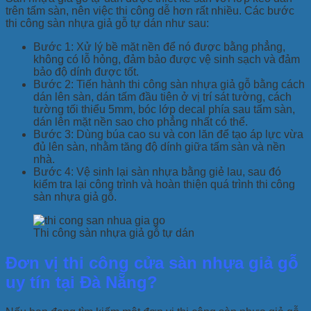
trên tấm sàn, nên việc thi công dễ hơn rất nhiều. Các bước
thi công sàn nhựa giả gỗ tự dán như sau:
Bước 1: Xử lý bề mặt nền để nó được bằng phẳng,
không có lỗ hỏng, đảm bảo được vệ sinh sạch và đảm
bảo độ dính được tốt.
Bước 2: Tiến hành thi công sàn nhựa giả gỗ bằng cách
dán lên sàn, dán tấm đầu tiên ở vị trí sát tường, cách
tường tối thiểu 5mm, bóc lớp decal phía sau tấm sàn,
dán lên mặt nền sao cho phẳng nhất có thể.
Bước 3: Dùng búa cao su và con lăn để tạo áp lực vừa
đủ lên sàn, nhằm tăng độ dính giữa tấm sàn và nền
nhà.
Bước 4: Vệ sinh lại sàn nhựa bằng giẻ lau, sau đó
kiểm tra lại công trình và hoàn thiện quá trình thi công
sàn nhựa giả gỗ.
Thi công sàn nhựa giả gỗ tự dán
Đơn vị thi công cửa sàn nhựa giả gỗ
uy tín tại Đà Nẵng?