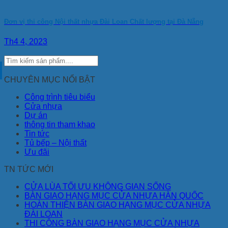
Đơn vị thi công Nội thất nhựa Đài Loan Chất lượng tại Đà Nẵng
Th4 4, 2023
CHUYÊN MỤC NỔI BẬT
Công trình tiêu biểu
Cửa nhựa
Dự án
thông tin tham khao
Tin tức
Tủ bếp – Nội thất
Ưu đãi
TN TỨC MỚI
CỬA LÙA TỐI ƯU KHÔNG GIAN SỐNG
BÀN GIAO HẠNG MỤC CỬA NHỰA HÀN QUỐC
HOÀN THIỆN BÀN GIAO HẠNG MỤC CỬA NHỰA
ĐÀI LOAN
THI CÔNG BÀN GIAO HẠNG MỤC CỬA NHỰA