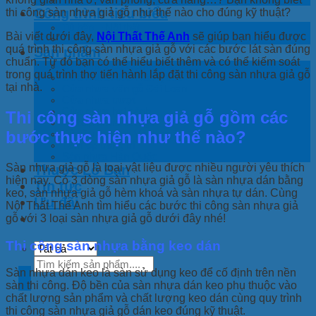
Công trình tiêu biểu
thi công sàn nhựa giả gỗ như thế nào cho đúng kỹ thuật?
Tủ bếp – Nội thất
Bài viết dưới đây,
Nội Thất Thế Anh
sẽ giúp bạn hiểu được
Cửa nhựa
quá trình thi công sàn nhựa giả gỗ với các bước lát sàn đúng
Sản phẩm
chuẩn. Từ đó bạn có thể hiểu biết thêm và có thể kiếm soát
Cửa nhựa gỗ Composite
trong quá trình thợ tiến hành lắp đặt thi công sàn nhựa giả gỗ
Cửa nhựa ABS Hàn Quốc
tại nhà.
Cửa nhựa vân gỗ Đài Loan
Cửa nhựa trượt
Cửa nhựa hai cánh
Thi công sàn nhựa giả gỗ gồm các
Tủ bếp nhựa vân gỗ
bước thực hiện như thế nào?
Tủ cầu thang + Vách ngăn
Tấm ốp trang trí
Sàn nhựa Hàn Quốc
Sàn nhựa giả gỗ là loại vật liệu được nhiều người yêu thích
Thước Lỗ Ban
hiện nay. Có 3 dòng sàn nhựa giả gỗ là sàn nhựa dán bằng
Tin tức
keo, sàn nhựa giả gỗ hèm khoá và sàn nhựa tự dán. Cùng
Ưu đãi
Nội Thất Thế Anh tìm hiểu các bước thi công sàn nhựa giả
gỗ với 3 loại sàn nhựa giả gỗ dưới đây nhé!
Thi công sàn nhựa bằng keo dán
Tìm
Sàn nhựa dán keo là sàn sử dụng keo để cố định trên nền
kiếm:
sàn thi công. Độ bền của sàn nhựa dán keo phụ thuộc vào
chất lượng sản phẩm và chất lượng keo dán cùng quy trình
thi công sàn nhựa giả gỗ dán keo đúng kỹ thuật.