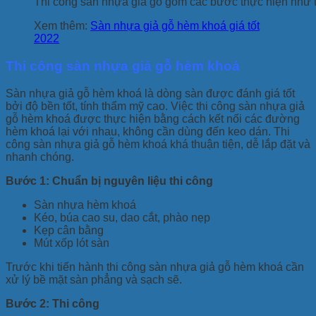
Thi công sàn nhựa giả gỗ gồm các bước thực hiện như 
Xem thêm:
Sàn nhựa giả gỗ hèm khoá giá tốt
2022
Thi công sàn nhựa giả gỗ hèm khoá
Sàn nhựa giả gỗ hèm khoá là dòng sàn được đánh giá tốt
bởi độ bền tốt, tính thẩm mỹ cao. Việc thi công sàn nhựa giả
gỗ hèm khoá được thực hiện bằng cách kết nối các đường
hèm khoá lại với nhau, không cần dùng đến keo dán. Thi
công sàn nhựa giả gỗ hèm khoá khá thuận tiện, dễ lắp đặt và
nhanh chóng.
Bước 1: Chuẩn bị nguyên liệu thi công
Sàn nhựa hèm khoá
Kéo, búa cao su, dao cắt, phào nẹp
Kẹp cân bằng
Mút xốp lót sàn
Trước khi tiến hành thi công sàn nhựa giả gỗ hèm khoá cần
xử lý bề mặt sàn phẳng và sạch sẽ.
Bước 2: Thi công