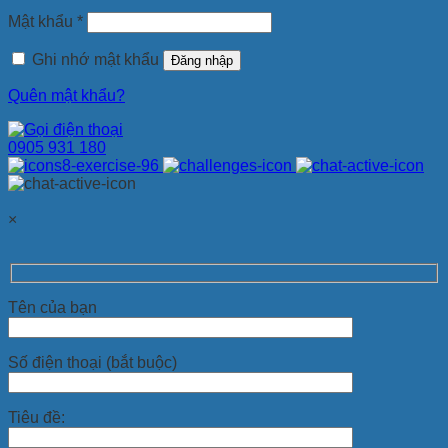
Mật khẩu
*
Ghi nhớ mật khẩu
Đăng nhập
Quên mật khẩu?
0905 931 180
×
Tên của bạn
Số điện thoại (bắt buộc)
Tiêu đề: