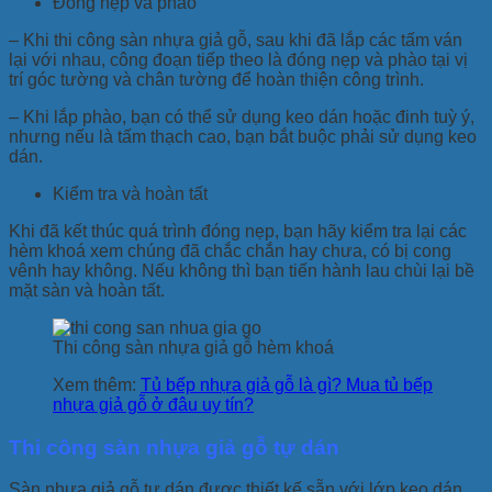
Đóng nẹp và phào
– Khi thi công sàn nhựa giả gỗ, sau khi đã lắp các tấm ván
lại với nhau, công đoạn tiếp theo là đóng nẹp và phào tại vị
trí góc tường và chân tường để hoàn thiện công trình.
– Khi lắp phào, bạn có thể sử dụng keo dán hoặc đinh tuỳ ý,
nhưng nếu là tấm thạch cao, bạn bắt buộc phải sử dụng keo
dán.
Kiểm tra và hoàn tất
Khi đã kết thúc quá trình đóng nẹp, bạn hãy kiểm tra lại các
hèm khoá xem chúng đã chắc chắn hay chưa, có bị cong
vênh hay không. Nếu không thì bạn tiến hành lau chùi lại bề
mặt sàn và hoàn tất.
Thi công sàn nhựa giả gỗ hèm khoá
Xem thêm:
Tủ bếp nhựa giả gỗ là gì? Mua tủ bếp
nhựa giả gỗ ở đâu uy tín?
Thi công sàn nhựa giả gỗ tự dán
Sàn nhựa giả gỗ tự dán được thiết kế sẵn với lớp keo dán