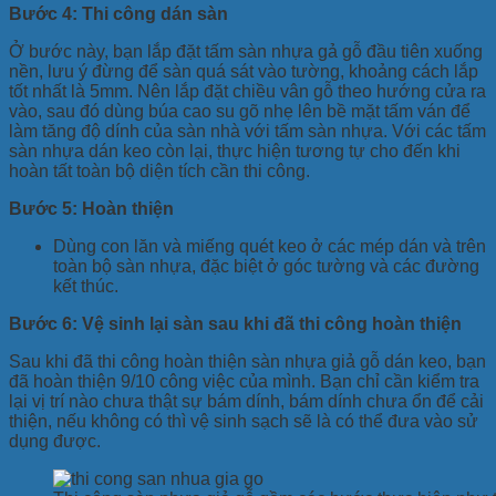
Bước 4: Thi công dán sàn
Ở bước này, bạn lắp đặt tấm sàn nhựa gả gỗ đầu tiên xuống
nền, lưu ý đừng để sàn quá sát vào tường, khoảng cách lắp
tốt nhất là 5mm. Nên lắp đặt chiều vân gỗ theo hướng cửa ra
vào, sau đó dùng búa cao su gõ nhẹ lên bề mặt tấm ván để
làm tăng độ dính của sàn nhà với tấm sàn nhựa. Với các tấm
sàn nhựa dán keo còn lại, thực hiện tương tự cho đến khi
hoàn tất toàn bộ diện tích cần thi công.
Bước 5: Hoàn thiện
Dùng con lăn và miếng quét keo ở các mép dán và trên
toàn bộ sàn nhựa, đặc biệt ở góc tường và các đường
kết thúc.
Bước 6: Vệ sinh lại sàn sau khi đã thi công hoàn thiện
Sau khi đã thi công hoàn thiện sàn nhựa giả gỗ dán keo, bạn
đã hoàn thiện 9/10 công việc của mình. Bạn chỉ cần kiểm tra
lại vị trí nào chưa thật sự bám dính, bám dính chưa ổn để cải
thiện, nếu không có thì vệ sinh sạch sẽ là có thể đưa vào sử
dụng được.