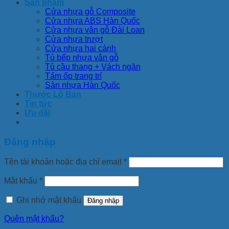
Sản phẩm
Cửa nhựa gỗ Composite
Cửa nhựa ABS Hàn Quốc
Cửa nhựa vân gỗ Đài Loan
Cửa nhựa trượt
Cửa nhựa hai cánh
Tủ bếp nhựa vân gỗ
Tủ cầu thang + Vách ngăn
Tấm ốp trang trí
Sàn nhựa Hàn Quốc
Thước Lỗ Ban
Tin tức
Ưu đãi
Đăng nhập
Tên tài khoản hoặc địa chỉ email
*
Mật khẩu
*
Ghi nhớ mật khẩu
Đăng nhập
Quên mật khẩu?