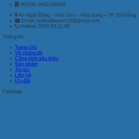
MSDN: 0402146506
An Ngãi Đông – Hòa Sơn – Hòa Vang – TP. Đà Nẵng
Email: noithattheanh19@gmail.com
Hotline: 0905.93.11.80
Thông tin
Trang chủ
Về chúng tôi
Công trình tiêu biểu
Sản phẩm
Tin tức
Liên hệ
Ưu đãi
Fanpage