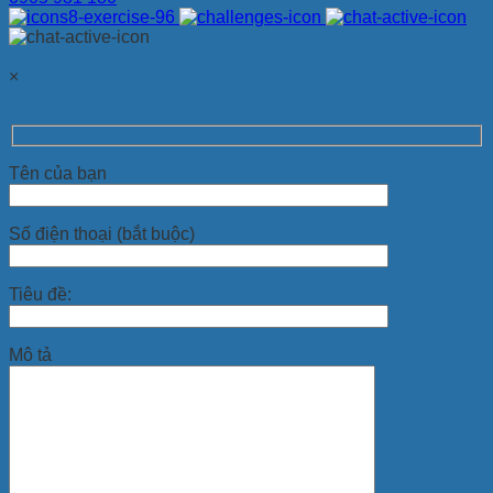
×
Tên của bạn
Số điện thoại (bắt buộc)
Tiêu đề:
Mô tả