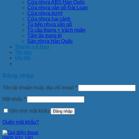
Cửa nhựa ABS Hàn Quốc
Cửa nhựa vân gỗ Đài Loan
Cửa nhựa trượt
Cửa nhựa hai cánh
Tủ bếp nhựa vân gỗ
Tủ cầu thang + Vách ngăn
Tấm ốp trang trí
Sàn nhựa Hàn Quốc
Thước Lỗ Ban
Tin tức
Ưu đãi
Đăng nhập
Tên tài khoản hoặc địa chỉ email
*
Mật khẩu
*
Ghi nhớ mật khẩu
Đăng nhập
Quên mật khẩu?
0905 931 180