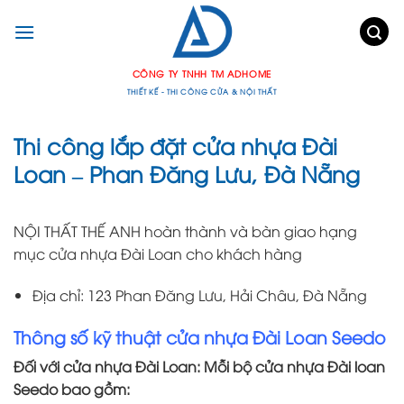
Chuyển
đến
nội
dung
CÔNG TY TNHH TM ADHOME
THIẾT KẾ - THI CÔNG CỬA & NỘI THẤT
Thi công lắp đặt cửa nhựa Đài
Loan – Phan Đăng Lưu, Đà Nẵng
NỘI THẤT THẾ ANH hoàn thành và bàn giao hạng
mục cửa nhựa Đài Loan cho khách hàng
Địa chỉ: 123 Phan Đăng Lưu, Hải Châu, Đà Nẵng
Thông số kỹ thuật cửa nhựa Đài Loan Seedo
Đối với cửa nhựa Đài Loan: Mỗi bộ cửa nhựa Đài loan
Seedo bao gồm: