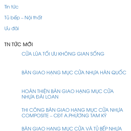
Tin tức
Tủ bếp – Nội thất
Ưu đãi
TN TỨC MỚI
CỬA LÙA TỐI ƯU KHÔNG GIAN SỐNG
BÀN GIAO HẠNG MỤC CỬA NHỰA HÀN QUỐC
HOÀN THIỆN BÀN GIAO HẠNG MỤC CỬA
NHỰA ĐÀI LOAN
THI CÔNG BÀN GIAO HẠNG MỤC CỬA NHỰA
COMPOSITE – CĐT A.PHƯƠNG TAM KỲ
BÀN GIAO HẠNG MỤC CỬA VÀ TỦ BẾP NHỰA