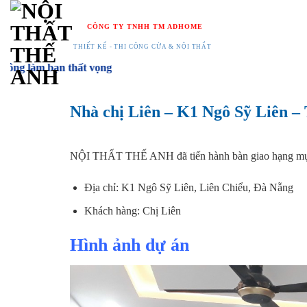
Chuyển
đến
CÔNG TY TNHH TM ADHOME
nội
THIẾT KẾ - THI CÔNG CỬA & NỘI THẤT
dung
hất vọng
Nhà chị Liên – K1 Ngô Sỹ Liên – 
NỘI THẤT THẾ ANH đã tiến hành bàn giao hạng m
Địa chỉ: K1 Ngô Sỹ Liên, Liên Chiểu, Đà Nẵng
Khách hàng: Chị Liên
Hình ảnh dự án