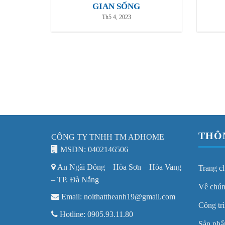
GIAN SỐNG
Th5 4, 2023
THÔ
CÔNG TY TNHH TM ADHOME
MSDN: 0402146506
An Ngãi Đông – Hòa Sơn – Hòa Vang
Trang c
– TP. Đà Nẵng
Về chún
Email: noithattheanh19@gmail.com
Công trì
Hotline: 0905.93.11.80
Sản ph