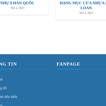
NHỰA HÀN QUỐC
HẠNG MỤC CỬA NHỰA 
LOAN
Th5 4, 2023
Th5 4, 2023
NG TIN
FANPAGE
hủ
g tôi
nh tiêu biểu
ẩm