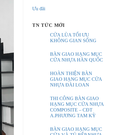
Ưu đãi
TN TỨC MỚI
CỬA LÙA TỐI ƯU
KHÔNG GIAN SỐNG
BÀN GIAO HẠNG MỤC
CỬA NHỰA HÀN QUỐC
HOÀN THIỆN BÀN
GIAO HẠNG MỤC CỬA
NHỰA ĐÀI LOAN
THI CÔNG BÀN GIAO
HẠNG MỤC CỬA NHỰA
COMPOSITE – CĐT
A.PHƯƠNG TAM KỲ
BÀN GIAO HẠNG MỤC
CỬA VÀ TỦ BẾP NHỰA