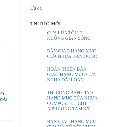
Ưu đãi
TN TỨC MỚI
CỬA LÙA TỐI ƯU
KHÔNG GIAN SỐNG
BÀN GIAO HẠNG MỤC
CỬA NHỰA HÀN QUỐC
HOÀN THIỆN BÀN
GIAO HẠNG MỤC CỬA
NHỰA ĐÀI LOAN
THI CÔNG BÀN GIAO
AO
HẠNG MỤC CỬA NHỰA
ĐÀI
COMPOSITE – CĐT
A.PHƯƠNG TAM KỲ
BÀN GIAO HẠNG MỤC
CỬA VÀ TỦ BẾP NHỰA