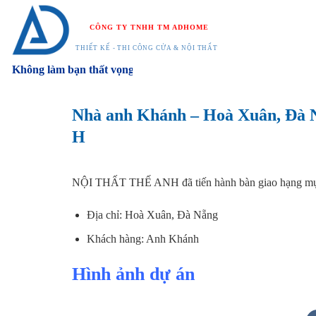
Chuyển
đến
CÔNG TY TNHH TM ADHOME
nội
THIẾT KẾ - THI CÔNG CỬA & NỘI THẤT
dung
Không làm bạn thất vọng
Nhà anh Khánh – Hoà Xuân, Đà Nẵ
H
NỘI THẤT THẾ ANH đã tiến hành bàn giao hạng m
Địa chỉ: Hoà Xuân, Đà Nẵng
Khách hàng: Anh Khánh
Hình ảnh dự án