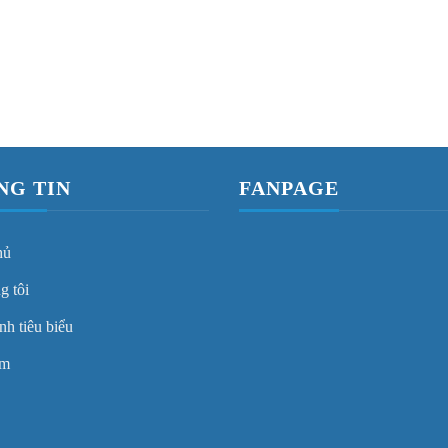
NG TIN
FANPAGE
hủ
g tôi
nh tiêu biểu
ẩm