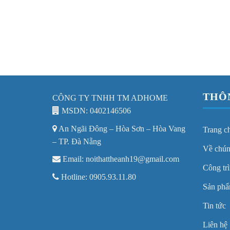
THÔ
CÔNG TY TNHH TM ADHOME
MSDN: 0402146506
An Ngãi Đông – Hòa Sơn – Hòa Vang
Trang c
– TP. Đà Nẵng
Về chún
Email: noithattheanh19@gmail.com
Công trì
Hotline: 0905.93.11.80
Sản ph
Tin tức
Liên hệ