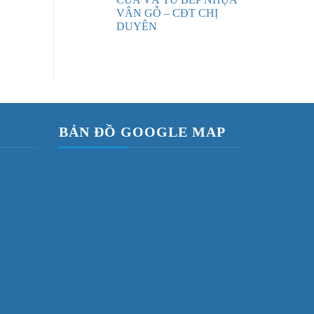
VÂN GỖ – CĐT CHỊ
DUYÊN
BẢN ĐỒ GOOGLE MAP