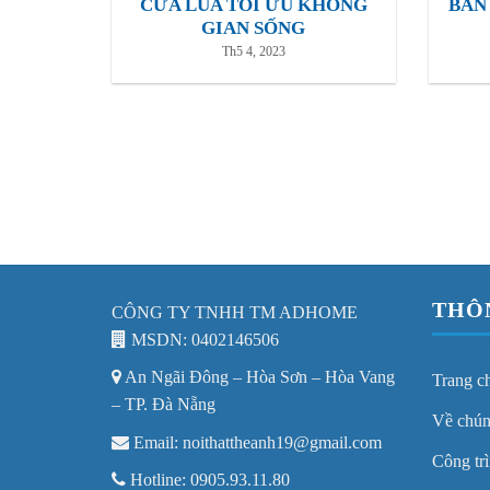
CỬA LÙA TỐI ƯU KHÔNG
BÀN
GIAN SỐNG
Th5 4, 2023
THÔ
CÔNG TY TNHH TM ADHOME
MSDN: 0402146506
An Ngãi Đông – Hòa Sơn – Hòa Vang
Trang c
– TP. Đà Nẵng
Về chún
Email: noithattheanh19@gmail.com
Công trì
Hotline: 0905.93.11.80