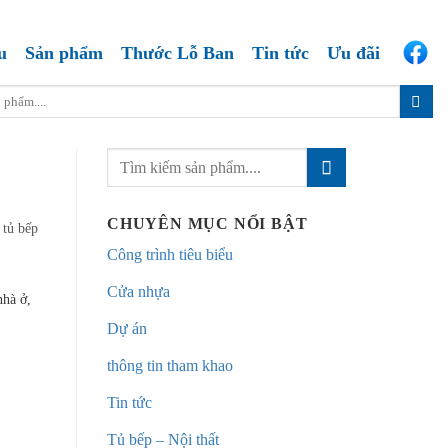
u
Sản phẩm
Thước Lỗ Ban
Tin tức
Ưu đãi
CHUYÊN MỤC NỔI BẬT
 tủ bếp
Công trình tiêu biểu
Cửa nhựa
nhà ở,
Dự án
thông tin tham khao
Tin tức
Tủ bếp – Nội thất