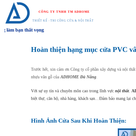
Chuyển
đến
CÔNG TY TNHH TM ADHOME
nội
THIẾT KẾ - THI CÔNG CỬA & NỘI THẤT
dung
bạn thất vọng
Hoàn thiện hạng mục cửa PVC vâ
Trước hết, xin cảm ơn Công ty cổ phần xây dựng và nội thấ
nhựa vân gỗ của
ADHOME
Đà Nẵng
.
Với sự uy tín và chuyên môn cao trong lĩnh vực
nội thất
.
A
biệt thự, căn hộ, nhà hàng, khách sạn…Đảm bảo mang lại cho
Hình Ảnh Cửa Sau Khi Hoàn Thiện: