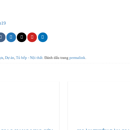
h19
ựa
,
Dự án
,
Tủ bếp - Nội thất
. Đánh dấu trang
permalink
.