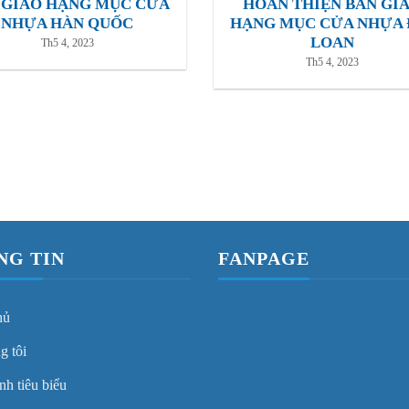
 GIAO HẠNG MỤC CỬA
HOÀN THIỆN BÀN GI
NHỰA HÀN QUỐC
HẠNG MỤC CỬA NHỰA 
LOAN
Th5 4, 2023
Th5 4, 2023
NG TIN
FANPAGE
hủ
g tôi
nh tiêu biểu