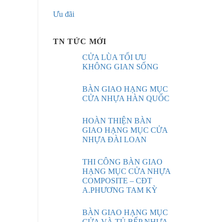
Ưu đãi
TN TỨC MỚI
CỬA LÙA TỐI ƯU
KHÔNG GIAN SỐNG
BÀN GIAO HẠNG MỤC
CỬA NHỰA HÀN QUỐC
HOÀN THIỆN BÀN
GIAO HẠNG MỤC CỬA
NHỰA ĐÀI LOAN
THI CÔNG BÀN GIAO
HẠNG MỤC CỬA NHỰA
COMPOSITE – CĐT
A.PHƯƠNG TAM KỲ
BÀN GIAO HẠNG MỤC
CỬA VÀ TỦ BẾP NHỰA