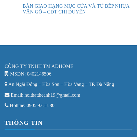
BÀN GIAO HẠNG MỤC CỬA VÀ TỦ BẾP NHỰA
VÂN GỖ – CĐT CHỊ DUYÊN
CÔNG TY TNHH TM ADHOME
MSDN: 0402146506
An Ngãi Đông – Hòa Sơn – Hòa Vang – TP. Đà Nẵng
Email: noithattheanh19@gmail.com
Hotline: 0905.93.11.80
THÔNG TIN