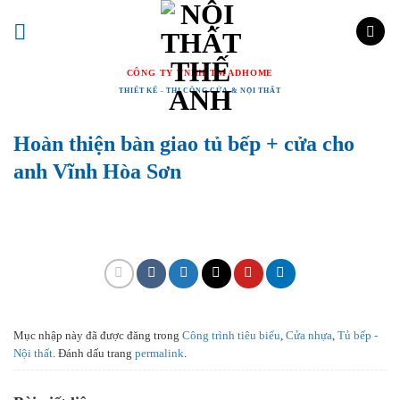
Chuyển
đến
nội
CÔNG TY TNHH TM ADHOME
dung
THIẾT KẾ - THI CÔNG CỬA & NỘI THẤT
Hoàn thiện bàn giao tủ bếp + cửa cho
anh Vĩnh Hòa Sơn
Mục nhập này đã được đăng trong
Công trình tiêu biểu
,
Cửa nhựa
,
Tủ bếp -
Nội thất
. Đánh dấu trang
permalink
.