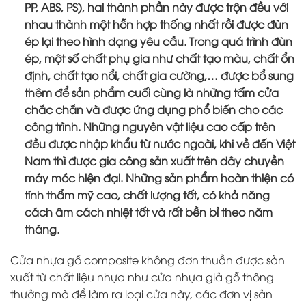
PP, ABS, PS), hai thành phần này được trộn đều với
nhau thành một hỗn hợp thống nhất rồi được đùn
ép lại theo hình dạng yêu cầu. Trong quá trình đùn
ép, một số chất phụ gia như chất tạo màu, chất ổn
định, chất tạo nổi, chất gia cường,… được bổ sung
thêm để sản phẩm cuối cùng là những tấm cửa
chắc chắn và được ứng dụng phổ biến cho các
công trình. Những nguyên vật liệu cao cấp trên
đều được nhập khẩu từ nước ngoài, khi về đến Việt
Nam thì được gia công sản xuất trên dây chuyền
máy móc hiện đại. Những sản phẩm hoàn thiện có
tính thẩm mỹ cao, chất lượng tốt, có khả năng
cách âm cách nhiệt tốt và rất bền bỉ theo năm
tháng.
Cửa nhựa gỗ composite không đơn thuần được sản
xuất từ chất liệu nhựa như cửa nhựa giả gỗ thông
thưởng mà để làm ra loại cửa này, các đơn vị sản