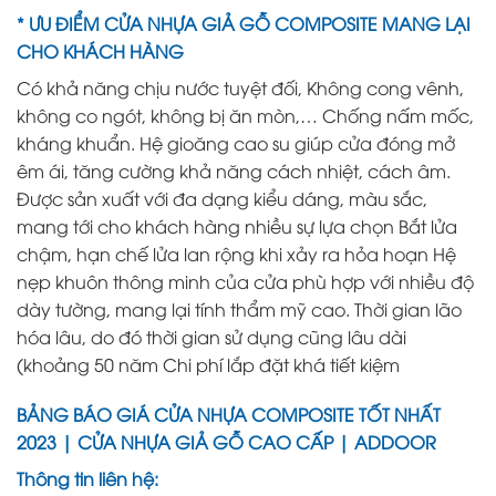
*
ƯU ĐIỂM CỬA NHỰA GIẢ GỖ COMPOSITE MANG LẠI
CHO KHÁCH HÀNG
Có khả năng chịu nước tuyệt đối, Không cong vênh,
không co ngót, không bị ăn mòn,… Chống nấm mốc,
kháng khuẩn. Hệ gioăng cao su giúp cửa đóng mở
êm ái, tăng cường khả năng cách nhiệt, cách âm.
Được sản xuất với đa dạng kiểu dáng, màu sắc,
mang tới cho khách hàng nhiều sự lựa chọn Bắt lửa
chậm, hạn chế lửa lan rộng khi xảy ra hỏa hoạn Hệ
nẹp khuôn thông minh của cửa phù hợp với nhiều độ
dày tường, mang lại tính thẩm mỹ cao. Thời gian lão
hóa lâu, do đó thời gian sử dụng cũng lâu dài
(khoảng 50 năm Chi phí lắp đặt khá tiết kiệm
BẢNG BÁO GIÁ CỬA NHỰA COMPOSITE TỐT NHẤT
2023 | CỬA NHỰA GIẢ GỖ CAO CẤP | ADDOOR
Thông tin liên hệ: