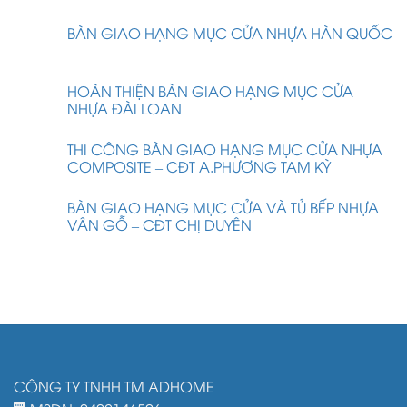
BÀN GIAO HẠNG MỤC CỬA NHỰA HÀN QUỐC
HOÀN THIỆN BÀN GIAO HẠNG MỤC CỬA
NHỰA ĐÀI LOAN
THI CÔNG BÀN GIAO HẠNG MỤC CỬA NHỰA
COMPOSITE – CĐT A.PHƯƠNG TAM KỲ
BÀN GIAO HẠNG MỤC CỬA VÀ TỦ BẾP NHỰA
VÂN GỖ – CĐT CHỊ DUYÊN
CÔNG TY TNHH TM ADHOME