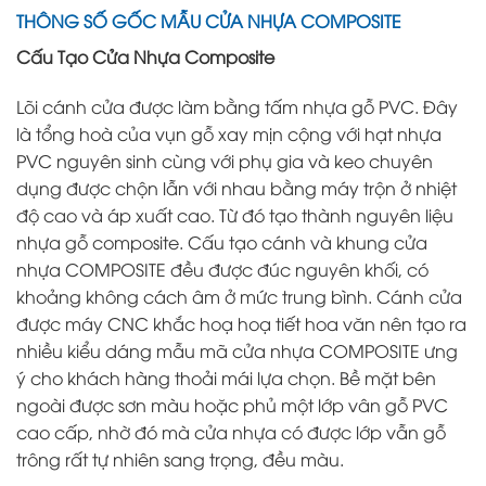
THÔNG SỐ GỐC MẪU CỬA NHỰA COMPOSITE
Cấu Tạo Cửa Nhựa Composite
Lõi cánh cửa được làm bằng tấm nhựa gỗ PVC. Đây
là tổng hoà của vụn gỗ xay mịn cộng với hạt nhựa
PVC nguyên sinh cùng với phụ gia và keo chuyên
dụng được chộn lẫn với nhau bằng máy trộn ở nhiệt
độ cao và áp xuất cao. Từ đó tạo thành nguyên liệu
nhựa gỗ composite. Cấu tạo cánh và khung cửa
nhựa COMPOSITE đều được đúc nguyên khối, có
khoảng không cách âm ở mức trung bình. Cánh cửa
được máy CNC khắc hoạ hoạ tiết hoa văn nên tạo ra
nhiều kiểu dáng mẫu mã cửa nhựa COMPOSITE ưng
ý cho khách hàng thoải mái lựa chọn. Bề mặt bên
ngoài được sơn màu hoặc phủ một lớp vân gỗ PVC
cao cấp, nhờ đó mà cửa nhựa có được lớp vẫn gỗ
trông rất tự nhiên sang trọng, đều màu.