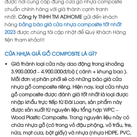
được nơi cung cấp đúng cửa gỗ nhựa composite
chuẩn chính hãng với giá thành cạnh tranh
nhất.
Công ty TNHH TM ADHOME
gửi đến khách
hàng
bảng báo giá cửa nhựa composite tốt nhất
2023
được chúng tôi cập nhật để Quý Khách Hàng
tiện tham khảo!!!
CỬA NHỰA GIẢ GỖ COMPOSITE LÀ GÌ?
Giá thành loại cửa này dao động trong khoảng
3.900.000đ – 4.900.000đ/bộ ( cánh + khung bao ).
Mỗi đơn vị phân phối sẽ có những báo giá cửa
nhựa gỗ composite riêng. Hiện nay, loại cửa nhựa
gỗ composite được đánh giá tốt nhất là loại được
nhập khẩu trực tiếp từ Đài Loan, sản phẩm này
được sản xuất từ nguyên liệu tổng hợp WPC –
Wood Plastic Composite. Trong nguyên liệu này có
chứa nhựa gỗ (có trong vỏ đậu phộng, vỏ trấu, tre,
nứa, mạt cưa, bột giấy) và nhựa (nhựa HDPE, PVC,