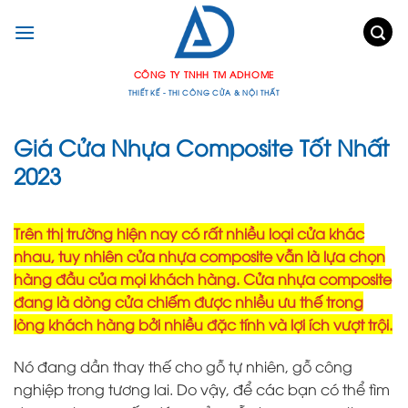
Chuyển
đến
nội
dung
CÔNG TY TNHH TM ADHOME
THIẾT KẾ - THI CÔNG CỬA & NỘI THẤT
Giá Cửa Nhựa Composite Tốt Nhất
2023
Trên thị trường hiện nay có rất nhiều loại cửa khác
nhau, tuy nhiên cửa nhựa composite vẫn là lựa chọn
hàng đầu của mọi khách hàng. Cửa nhựa composite
đang là dòng cửa chiếm được nhiều ưu thế trong
lòng khách hàng bởi nhiều đặc tính và lợi ích vượt trội.
Nó đang dần thay thế cho gỗ tự nhiên, gỗ công
nghiệp trong tương lai. Do vậy, để các bạn có thể tìm