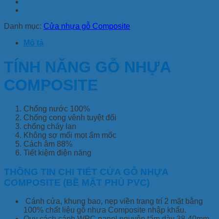
Danh mục:
Cửa nhựa gỗ Composite
Mô tả
TÍNH NĂNG GỖ NHỰA
COMPOSITE
Chống nước 100%
Chống cong vênh tuyệt đối
chống cháy lan
Không sợ mối mọt ẩm mốc
Cách âm 88%
Tiết kiệm điện năng
THÔNG TIN CHI TIẾT CỬA GỖ NHỰA
COMPOSITE (BỀ MẶT PHỦ PVC)
Cánh cửa, khung bao, nẹp viền trang trí 2 mặt bằng
100% chất liệu gỗ nhựa Composite nhập khẩu.
Quy cách cánh WPC panel nguyên tấm dày 38-40mm.