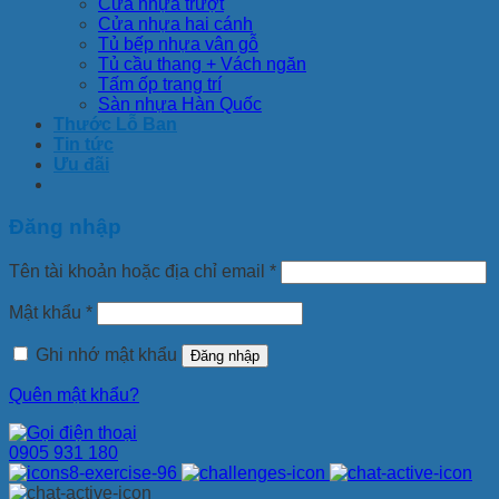
Cửa nhựa trượt
Cửa nhựa hai cánh
Tủ bếp nhựa vân gỗ
Tủ cầu thang + Vách ngăn
Tấm ốp trang trí
Sàn nhựa Hàn Quốc
Thước Lỗ Ban
Tin tức
Ưu đãi
Đăng nhập
Tên tài khoản hoặc địa chỉ email
*
Mật khẩu
*
Ghi nhớ mật khẩu
Đăng nhập
Quên mật khẩu?
0905 931 180