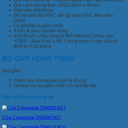
Quy cách khung bao: 105/125mm x 40mm.
Nẹp viền 45x60mm
Bề mặt phủ ﬁlm PVC vân gỗ (màu PVC theo mẫu
chọn).
Có gioăng su giảm chấn.
4 bản lề inox chuyên dụng.
Kích thước chiều rộng từ 800-980mm; Chiều cao
<2300 – Bảo hành 1 đổi 1 trong vòng 5 năm; Bảo trì
định kỳ 6-12 tháng
BỘ CỬA HOÀN THIỆN
Bao gồm:
Cánh cửa, khung bao, bản lề (4 cái)
Gioăng cao su giảm chân, chi phí lắp đặt
Sản phẩm tương tự
Cửa Composite DW000 M17