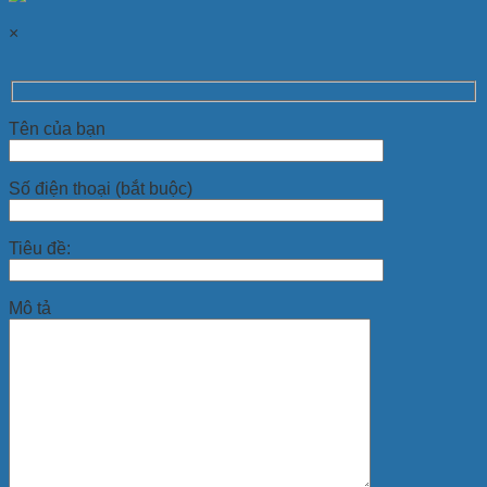
×
Tên của bạn
Số điện thoại (bắt buộc)
Tiêu đề:
Mô tả