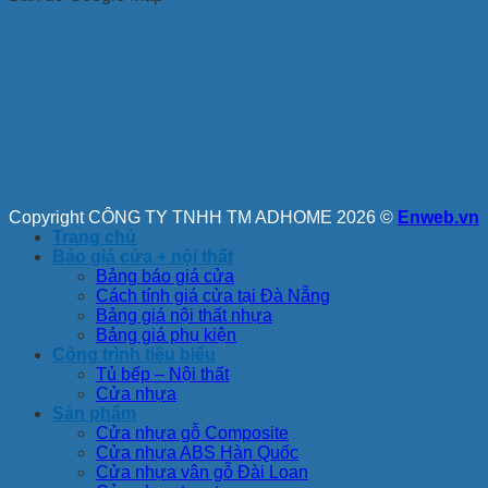
Copyright CÔNG TY TNHH TM ADHOME 2026 ©
Enweb.vn
Trang chủ
Báo giá cửa + nội thất
Bảng báo giá cửa
Cách tính giá cửa tại Đà Nẵng
Bảng giá nội thất nhựa
Bảng giá phụ kiện
Công trình tiêu biểu
Tủ bếp – Nội thất
Cửa nhựa
Sản phẩm
Cửa nhựa gỗ Composite
Cửa nhựa ABS Hàn Quốc
Cửa nhựa vân gỗ Đài Loan