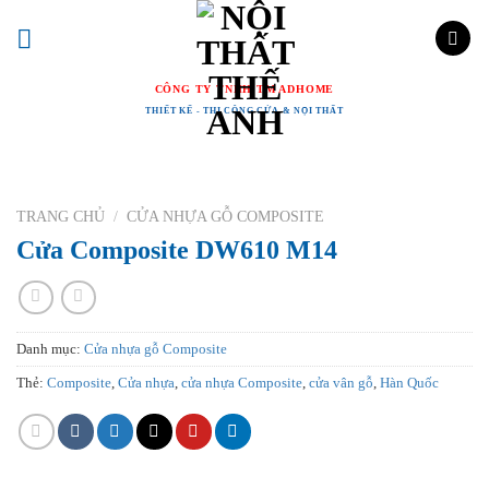
Chuyển
đến
nội
CÔNG TY TNHH TM ADHOME
dung
THIẾT KẾ - THI CÔNG CỬA & NỘI THẤT
TRANG CHỦ
/
CỬA NHỰA GỖ COMPOSITE
Cửa Composite DW610 M14
Danh mục:
Cửa nhựa gỗ Composite
Thẻ:
Composite
,
Cửa nhựa
,
cửa nhựa Composite
,
cửa vân gỗ
,
Hàn Quốc