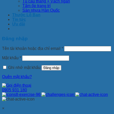
Tủ cầu thang + Vách ngăn
Tấm ốp trang trí
Sàn nhựa Hàn Quốc
Thước Lỗ Ban
Tin tức
Ưu đãi
Đăng nhập
Tên tài khoản hoặc địa chỉ email
*
Mật khẩu
*
Ghi nhớ mật khẩu
Đăng nhập
Quên mật khẩu?
0905 931 180
×