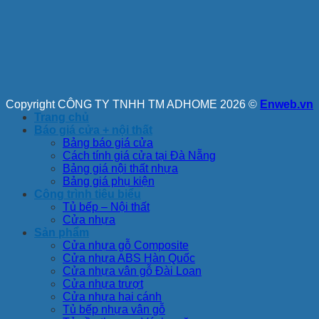
Copyright CÔNG TY TNHH TM ADHOME 2026 ©
Enweb.vn
Trang chủ
Báo giá cửa + nội thất
Bảng báo giá cửa
Cách tính giá cửa tại Đà Nẵng
Bảng giá nội thất nhựa
Bảng giá phụ kiện
Công trình tiêu biểu
Tủ bếp – Nội thất
Cửa nhựa
Sản phẩm
Cửa nhựa gỗ Composite
Cửa nhựa ABS Hàn Quốc
Cửa nhựa vân gỗ Đài Loan
Cửa nhựa trượt
Cửa nhựa hai cánh
Tủ bếp nhựa vân gỗ