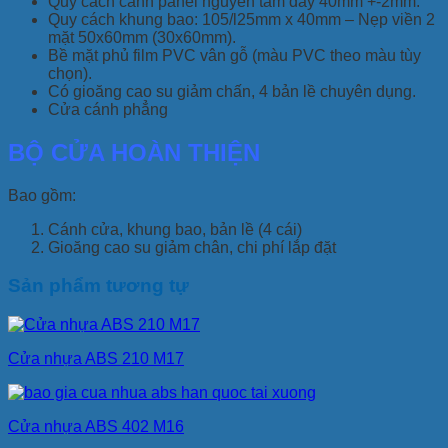
Quy cách cánh panel nguyên tấm dày 40mm +-2mm.
Quy cách khung bao: 105/l25mm x 40mm – Nẹp viền 2
mặt 50x60mm (30x60mm).
Bề mặt phủ film PVC vân gỗ (màu PVC theo màu tùy
chọn).
Có gioăng cao su giảm chấn, 4 bản lề chuyên dụng.
Cửa cánh phẳng
BỘ CỬA HOÀN THIỆN
Bao gồm:
Cánh cửa, khung bao, bản lề (4 cái)
Gioăng cao su giảm chân, chi phí lắp đặt
Sản phẩm tương tự
Cửa nhựa ABS 210 M17
Cửa nhựa ABS 402 M16