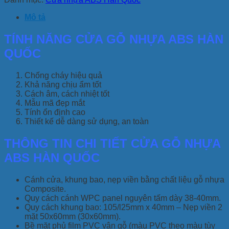
Mô tả
TÍNH NĂNG CỬA GỖ NHỰA ABS HÀN
QUỐC
Chống cháy hiệu quả
Khả năng chịu ẩm tốt
Cách âm, cách nhiệt tốt
Mẫu mã đẹp mắt
Tính ổn định cao
Thiết kế dễ dàng sử dụng, an toàn
THÔNG TIN CHI TIẾT CỬA GỖ NHỰA
ABS HÀN QUỐC
Cánh cửa, khung bao, nẹp viền bằng chất liệu gỗ nhựa
Composite.
Quy cách cánh WPC panel nguyên tấm dày 38-40mm.
Quy cách khung bao: 105/l25mm x 40mm – Nẹp viền 2
mặt 50x60mm (30x60mm).
Bề mặt phủ film PVC vân gỗ (màu PVC theo màu tùy