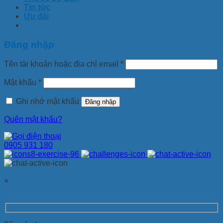
Tin tức
Ưu đãi
Đăng nhập
Tên tài khoản hoặc địa chỉ email
*
Mật khẩu
*
Ghi nhớ mật khẩu
Đăng nhập
Quên mật khẩu?
0905 931 180
×