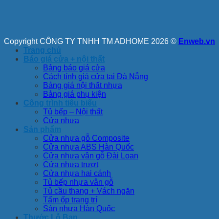
Copyright CÔNG TY TNHH TM ADHOME 2026 ©
Enweb.vn
Trang chủ
Báo giá cửa + nội thất
Bảng báo giá cửa
Cách tính giá cửa tại Đà Nẵng
Bảng giá nội thất nhựa
Bảng giá phụ kiện
Công trình tiêu biểu
Tủ bếp – Nội thất
Cửa nhựa
Sản phẩm
Cửa nhựa gỗ Composite
Cửa nhựa ABS Hàn Quốc
Cửa nhựa vân gỗ Đài Loan
Cửa nhựa trượt
Cửa nhựa hai cánh
Tủ bếp nhựa vân gỗ
Tủ cầu thang + Vách ngăn
Tấm ốp trang trí
Sàn nhựa Hàn Quốc
Thước Lỗ Ban