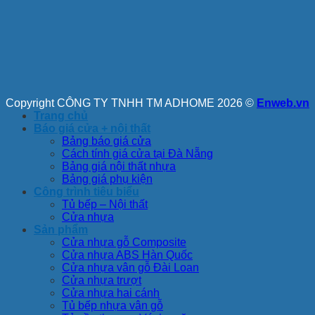
Copyright CÔNG TY TNHH TM ADHOME 2026 ©
Enweb.vn
Trang chủ
Báo giá cửa + nội thất
Bảng báo giá cửa
Cách tính giá cửa tại Đà Nẵng
Bảng giá nội thất nhựa
Bảng giá phụ kiện
Công trình tiêu biểu
Tủ bếp – Nội thất
Cửa nhựa
Sản phẩm
Cửa nhựa gỗ Composite
Cửa nhựa ABS Hàn Quốc
Cửa nhựa vân gỗ Đài Loan
Cửa nhựa trượt
Cửa nhựa hai cánh
Tủ bếp nhựa vân gỗ