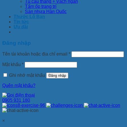
Tủ cầu thang + Vách ngăn
Tấm ốp trang trí
Sàn nhựa Hàn Quốc
Thước Lỗ Ban
Tin tức
Ưu đãi
Đăng nhập
Tên tài khoản hoặc địa chỉ email
*
Mật khẩu
*
Ghi nhớ mật khẩu
Đăng nhập
Quên mật khẩu?
0905 931 180
×