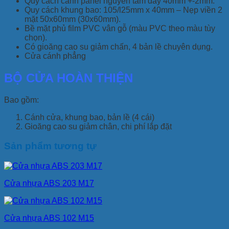
Quy cách cánh panel nguyên tấm dày 40mm +-2mm.
Quy cách khung bao: 105/l25mm x 40mm – Nẹp viền 2
mặt 50x60mm (30x60mm).
Bề mặt phủ film PVC vân gỗ (màu PVC theo màu tùy
chọn).
Có gioăng cao su giảm chấn, 4 bản lề chuyên dụng.
Cửa cánh phẳng
BỘ CỬA HOÀN THIỆN
Bao gồm:
Cánh cửa, khung bao, bản lề (4 cái)
Gioăng cao su giảm chân, chi phí lắp đặt
Sản phẩm tương tự
Cửa nhựa ABS 203 M17
Cửa nhựa ABS 102 M15