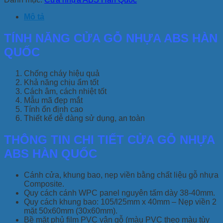
Mô tả
TÍNH NĂNG CỬA GỖ NHỰA ABS HÀN
QUỐC
Chống cháy hiệu quả
Khả năng chịu ẩm tốt
Cách âm, cách nhiệt tốt
Mẫu mã đẹp mắt
Tính ổn định cao
Thiết kế dễ dàng sử dụng, an toàn
THÔNG TIN CHI TIẾT CỬA GỖ NHỰA
ABS HÀN QUỐC
Cánh cửa, khung bao, nẹp viền bằng chất liệu gỗ nhựa
Composite.
Quy cách cánh WPC panel nguyên tấm dày 38-40mm.
Quy cách khung bao: 105/l25mm x 40mm – Nẹp viền 2
mặt 50x60mm (30x60mm).
Bề mặt phủ film PVC vân gỗ (màu PVC theo màu tùy