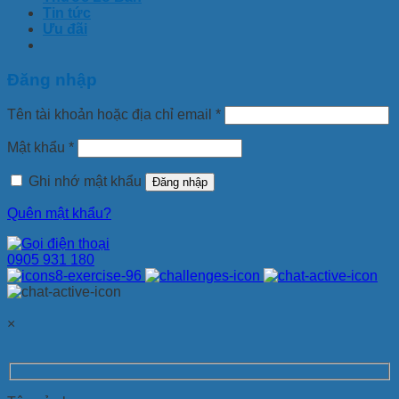
Tin tức
Ưu đãi
Đăng nhập
Tên tài khoản hoặc địa chỉ email
*
Mật khẩu
*
Ghi nhớ mật khẩu
Đăng nhập
Quên mật khẩu?
0905 931 180
×