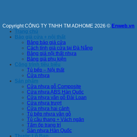
Copyright CÔNG TY TNHH TM ADHOME 2026 ©
Enweb.vn
Trang chủ
Báo giá cửa + nội thất
Bảng báo giá cửa
Cách tính giá cửa tại Đà Nẵng
Bảng giá nội thất nhựa
Bảng giá phụ kiện
Công trình tiêu biểu
Tủ bếp – Nội thất
Cửa nhựa
Sản phẩm
Cửa nhựa gỗ Composite
Cửa nhựa ABS Hàn Quốc
Cửa nhựa vân gỗ Đài Loan
Cửa nhựa trượt
Cửa nhựa hai cánh
Tủ bếp nhựa vân gỗ
Tủ cầu thang + Vách ngăn
Tấm ốp trang trí
Sàn nhựa Hàn Quốc
Thước Lỗ Ban