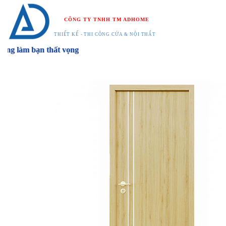
Chuyển
đến
CÔNG TY TNHH TM ADHOME
nội
THIẾT KẾ - THI CÔNG CỬA & NỘI THẤT
dung
làm bạn thất vọng