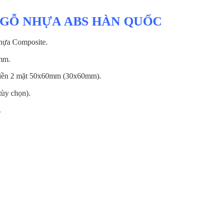
 GỖ NHỰA ABS HÀN QUỐC
nhựa Composite.
mm.
iền 2 mặt 50x60mm (30x60mm).
ùy chọn).
.