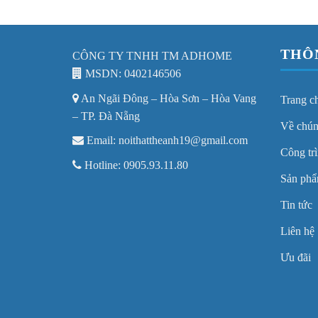
THÔ
CÔNG TY TNHH TM ADHOME
MSDN: 0402146506
An Ngãi Đông – Hòa Sơn – Hòa Vang
Trang c
– TP. Đà Nẵng
Về chún
Email: noithattheanh19@gmail.com
Công trì
Hotline: 0905.93.11.80
Sản ph
Tin tức
Liên hệ
Ưu đãi