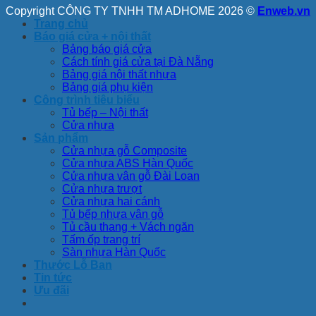
Copyright CÔNG TY TNHH TM ADHOME 2026 ©
Enweb.vn
Trang chủ
Báo giá cửa + nội thất
Bảng báo giá cửa
Cách tính giá cửa tại Đà Nẵng
Bảng giá nội thất nhựa
Bảng giá phụ kiện
Công trình tiêu biểu
Tủ bếp – Nội thất
Cửa nhựa
Sản phẩm
Cửa nhựa gỗ Composite
Cửa nhựa ABS Hàn Quốc
Cửa nhựa vân gỗ Đài Loan
Cửa nhựa trượt
Cửa nhựa hai cánh
Tủ bếp nhựa vân gỗ
Tủ cầu thang + Vách ngăn
Tấm ốp trang trí
Sàn nhựa Hàn Quốc
Thước Lỗ Ban
Tin tức
Ưu đãi