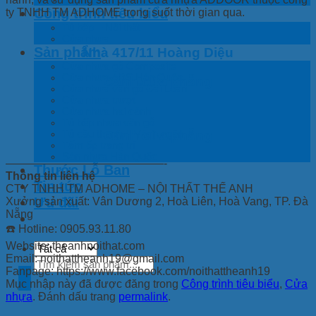
Công trình tiêu biểu
ty TNHH TM ADHOME trong suốt thời gian qua.
Tủ bếp – Nội thất
Cửa nhựa
Sản phẩm
Nhà 417/11 Hoàng Diệu
Cửa nhựa gỗ Composite
Cửa nhựa ABS Hàn Quốc
Cánh cửa phẵng
Cửa nhựa vân gỗ Đài Loan
Cửa nhựa trượt
Cửa nhựa hai cánh
Tủ bếp nhựa vân gỗ
Tủ cầu thang + Vách ngăn
Cánh cửa phẵng
Tấm ốp trang trí
Sàn nhựa Hàn Quốc
——————————————-
Thước Lỗ Ban
Thông tin liên hệ
Tin tức
CTY TNHH TM ADHOME – NỘI THẤT THẾ ANH
Ưu đãi
Xưởng sản xuất: Vân Dương 2, Hoà Liên, Hoà Vang, TP. Đà
Nẵng
☎️ Hotline: 0905.93.11.80
Website: theanhnoithat.com
Email: noithattheanh19@gmail.com
Tìm
Fanpage: https://www.facebook.com/noithattheanh19
kiếm:
Mục nhập này đã được đăng trong
Công trình tiêu biểu
,
Cửa
nhựa
. Đánh dấu trang
permalink
.