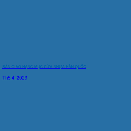
BÀN GIAO HẠNG MỤC CỬA NHỰA HÀN QUỐC
Th5 4, 2023