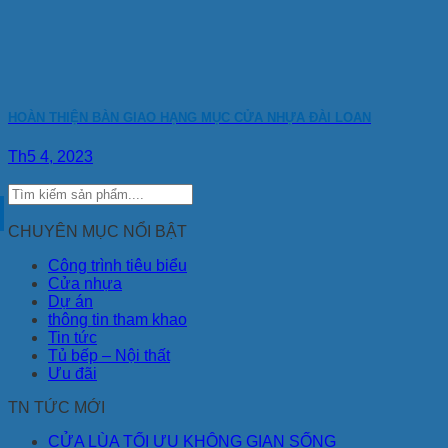
HOÀN THIỆN BÀN GIAO HẠNG MỤC CỬA NHỰA ĐÀI LOAN
Th5 4, 2023
CHUYÊN MỤC NỔI BẬT
Công trình tiêu biểu
Cửa nhựa
Dự án
thông tin tham khao
Tin tức
Tủ bếp – Nội thất
Ưu đãi
TN TỨC MỚI
CỬA LÙA TỐI ƯU KHÔNG GIAN SỐNG