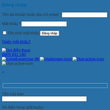
Đăng nhập
Tên tài khoản hoặc địa chỉ email
*
Mật khẩu
*
Ghi nhớ mật khẩu
Đăng nhập
Quên mật khẩu?
0905 931 180
×
Tên của bạn
Số điện thoại (bắt buộc)