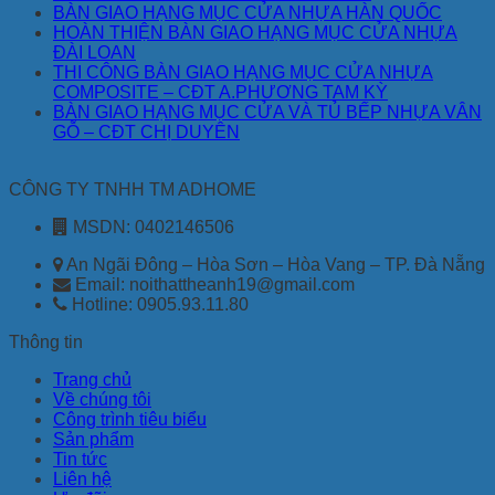
BÀN GIAO HẠNG MỤC CỬA NHỰA HÀN QUỐC
HOÀN THIỆN BÀN GIAO HẠNG MỤC CỬA NHỰA
ĐÀI LOAN
THI CÔNG BÀN GIAO HẠNG MỤC CỬA NHỰA
COMPOSITE – CĐT A.PHƯƠNG TAM KỲ
BÀN GIAO HẠNG MỤC CỬA VÀ TỦ BẾP NHỰA VÂN
GỖ – CĐT CHỊ DUYÊN
CÔNG TY TNHH TM ADHOME
MSDN: 0402146506
An Ngãi Đông – Hòa Sơn – Hòa Vang – TP. Đà Nẵng
Email: noithattheanh19@gmail.com
Hotline: 0905.93.11.80
Thông tin
Trang chủ
Về chúng tôi
Công trình tiêu biểu
Sản phẩm
Tin tức
Liên hệ