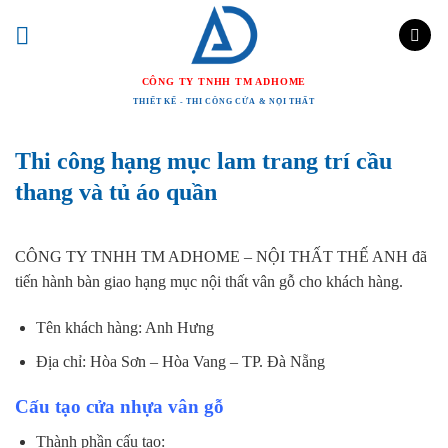
Chuyển
đến
nội
CÔNG TY TNHH TM ADHOME
dung
THIẾT KẾ - THI CÔNG CỬA & NỘI THẤT
Thi công hạng mục lam trang trí cầu
thang và tủ áo quần
CÔNG TY TNHH TM ADHOME – NỘI THẤT THẾ ANH đã
tiến hành bàn giao hạng mục nội thất vân gỗ cho khách hàng.
Tên khách hàng: Anh Hưng
Địa chỉ: Hòa Sơn – Hòa Vang – TP. Đà Nẵng
Cấu tạo cửa nhựa vân gỗ
Thành phần cấu tạo: