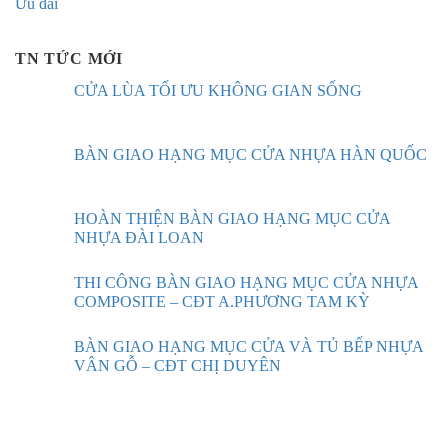
Ưu đãi
TN TỨC MỚI
CỬA LÙA TỐI ƯU KHÔNG GIAN SỐNG
BÀN GIAO HẠNG MỤC CỬA NHỰA HÀN QUỐC
HOÀN THIỆN BÀN GIAO HẠNG MỤC CỬA
NHỰA ĐÀI LOAN
THI CÔNG BÀN GIAO HẠNG MỤC CỬA NHỰA
COMPOSITE – CĐT A.PHƯƠNG TAM KỲ
BÀN GIAO HẠNG MỤC CỬA VÀ TỦ BẾP NHỰA
VÂN GỖ – CĐT CHỊ DUYÊN