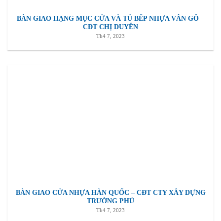
BÀN GIAO HẠNG MỤC CỬA VÀ TỦ BẾP NHỰA VÂN GỖ –
CĐT CHỊ DUYÊN
Th4 7, 2023
BÀN GIAO CỬA NHỰA HÀN QUỐC – CĐT CTY XÂY DỰNG
TRƯỜNG PHÚ
Th4 7, 2023