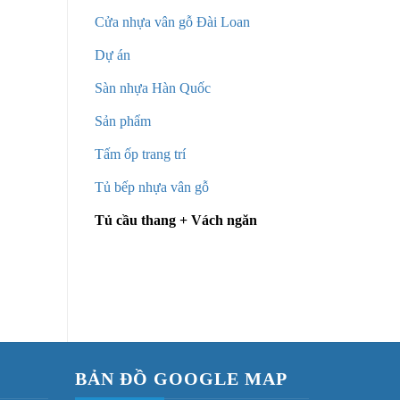
Cửa nhựa vân gỗ Đài Loan
Dự án
Sàn nhựa Hàn Quốc
Sản phẩm
Tấm ốp trang trí
Tủ bếp nhựa vân gỗ
Tủ cầu thang + Vách ngăn
Tủ cầu thang nhựa Đài Loan
Tủ cầu 
BẢN ĐỒ GOOGLE MAP