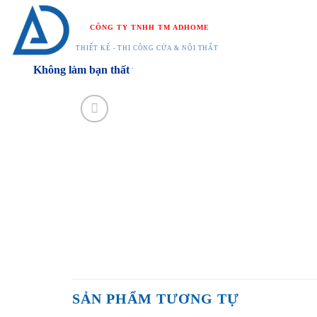
Chuyển
đến
CÔNG TY TNHH TM ADHOME
nội
THIẾT KẾ - THI CÔNG CỬA & NỘI THẤT
dung
Không làm bạn thất vọng
SẢN PHẨM TƯƠNG TỰ