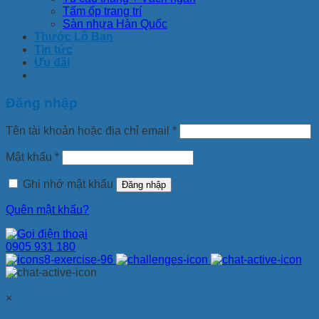
Tấm ốp trang trí
Sàn nhựa Hàn Quốc
Thước Lỗ Ban
Tin tức
Ưu đãi
Đăng nhập
Tên tài khoản hoặc địa chỉ email
*
Mật khẩu
*
Ghi nhớ mật khẩu
Đăng nhập
Quên mật khẩu?
0905 931 180
×