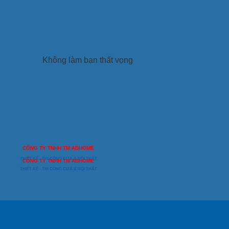
Không làm bạn thất vọng
CÔNG TY TNHH TM ADHOME
THIẾT KẾ - THI CÔNG CỬA & NỘI THẤT
CÔNG TY TNHH TM ADHOME
THIẾT KẾ - THI CÔNG CỬA & NỘI THẤT