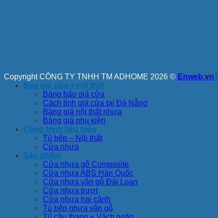
Copyright CÔNG TY TNHH TM ADHOME 2026 ©
Enweb.vn
Báo giá cửa + nội thất
Bảng báo giá cửa
Cách tính giá cửa tại Đà Nẵng
Bảng giá nội thất nhựa
Bảng giá phụ kiện
Công trình tiêu biểu
Tủ bếp – Nội thất
Cửa nhựa
Sản phẩm
Cửa nhựa gỗ Composite
Cửa nhựa ABS Hàn Quốc
Cửa nhựa vân gỗ Đài Loan
Cửa nhựa trượt
Cửa nhựa hai cánh
Tủ bếp nhựa vân gỗ
Tủ cầu thang + Vách ngăn