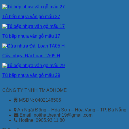
Tủ bếp nhựa vân gỗ mẩu 27
Tủ bếp nhựa vân gỗ mẩu 17
Cửa nhựa Đài Loan TA05 H
Tủ bếp nhựa vân gỗ mẩu 29
CÔNG TY TNHH TM ADHOME
MSDN: 0402146506
An Ngãi Đông – Hòa Sơn – Hòa Vang – TP. Đà Nẵng
Email: noithattheanh19@gmail.com
Hotline: 0905.93.11.80