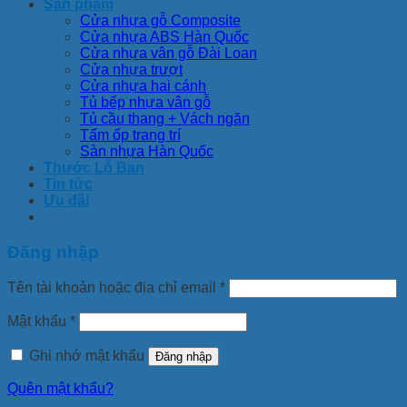
Sản phẩm
Cửa nhựa gỗ Composite
Cửa nhựa ABS Hàn Quốc
Cửa nhựa vân gỗ Đài Loan
Cửa nhựa trượt
Cửa nhựa hai cánh
Tủ bếp nhựa vân gỗ
Tủ cầu thang + Vách ngăn
Tấm ốp trang trí
Sàn nhựa Hàn Quốc
Thước Lỗ Ban
Tin tức
Ưu đãi
Đăng nhập
Tên tài khoản hoặc địa chỉ email
*
Mật khẩu
*
Ghi nhớ mật khẩu
Đăng nhập
Quên mật khẩu?