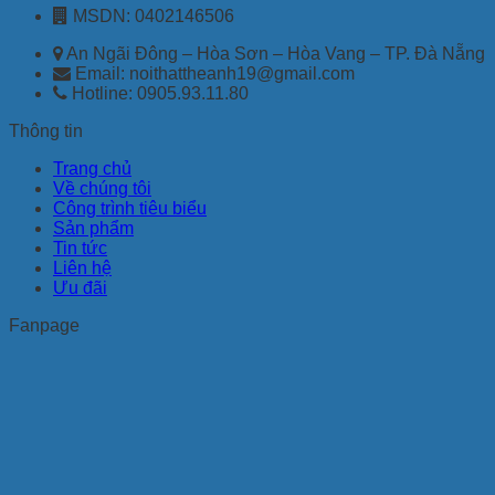
MSDN: 0402146506
An Ngãi Đông – Hòa Sơn – Hòa Vang – TP. Đà Nẵng
Email: noithattheanh19@gmail.com
Hotline: 0905.93.11.80
Thông tin
Trang chủ
Về chúng tôi
Công trình tiêu biểu
Sản phẩm
Tin tức
Liên hệ
Ưu đãi
Fanpage