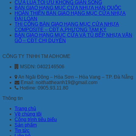
CỬA LÙA TỐI ƯU KHÔNG GIAN SỐNG
BÀN GIAO HẠNG MỤC CỬA NHỰA HÀN QUỐC
HOÀN THIỆN BÀN GIAO HẠNG MỤC CỬA NHỰA
ĐÀI LOAN
THI CÔNG BÀN GIAO HẠNG MỤC CỬA NHỰA
COMPOSITE – CĐT A.PHƯƠNG TAM KỲ
BÀN GIAO HẠNG MỤC CỬA VÀ TỦ BẾP NHỰA VÂN
GỖ – CĐT CHỊ DUYÊN
CÔNG TY TNHH TM ADHOME
MSDN: 0402146506
An Ngãi Đông – Hòa Sơn – Hòa Vang – TP. Đà Nẵng
Email: noithattheanh19@gmail.com
Hotline: 0905.93.11.80
Thông tin
Trang chủ
Về chúng tôi
Công trình tiêu biểu
Sản phẩm
Tin tức
Liên hệ