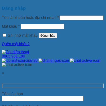
Đăng nhập
Tên tài khoản hoặc địa chỉ email
*
Mật khẩu
*
Ghi nhớ mật khẩu
Đăng nhập
Quên mật khẩu?
0905 931 180
×
Tên của bạn