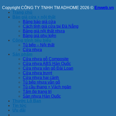
Copyright CÔNG TY TNHH TM ADHOME 2026 ©
Enweb.vn
Trang chủ
Báo giá cửa + nội thất
Bảng báo giá cửa
Cách tính giá cửa tại Đà Nẵng
Bảng giá nội thất nhựa
Bảng giá phụ kiện
Công trình tiêu biểu
Tủ bếp – Nội thất
Cửa nhựa
Sản phẩm
Cửa nhựa gỗ Composite
Cửa nhựa ABS Hàn Quốc
Cửa nhựa vân gỗ Đài Loan
Cửa nhựa trượt
Cửa nhựa hai cánh
Tủ bếp nhựa vân gỗ
Tủ cầu thang + Vách ngăn
Tấm ốp trang trí
Sàn nhựa Hàn Quốc
Thước Lỗ Ban
Tin tức
Ưu đãi