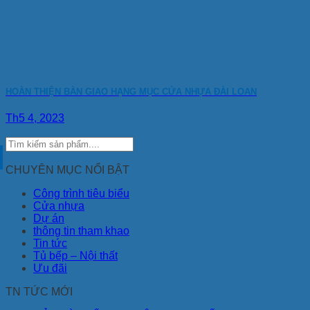
HOÀN THIỆN BÀN GIAO HẠNG MỤC CỬA NHỰA ĐÀI LOAN
Th5 4, 2023
CHUYÊN MỤC NỔI BẬT
Công trình tiêu biểu
Cửa nhựa
Dự án
thông tin tham khao
Tin tức
Tủ bếp – Nội thất
Ưu đãi
TN TỨC MỚI