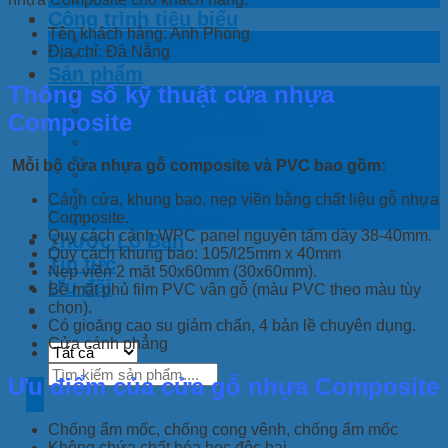
Công trình tiêu biểu
Tên khách hàng: Anh Phong
Tủ bếp – Nội thất
Địa chỉ: Đà Nẵng
Cửa nhựa
Sản phẩm
Thông số kỹ thuật cửa nhựa
Cửa nhựa gỗ Composite
Cửa nhựa ABS Hàn Quốc
Composite
Cửa nhựa vân gỗ Đài Loan
Cửa nhựa trượt
Cửa nhựa hai cánh
Mỗi bộ cửa nhựa gỗ composite và PVC bao gồm:
Tủ bếp nhựa vân gỗ
Tủ cầu thang + Vách ngăn
Cánh cửa, khung bao, nẹp viền bằng chất liệu gỗ nhựa
Tấm ốp trang trí
Composite.
Sàn nhựa Hàn Quốc
Quy cách cánh WPC panel nguyên tấm dày 38-40mm.
Thước Lỗ Ban
Quy cách khung bao: 105/l25mm x 40mm
Tin tức
Nẹp viền 2 mặt 50x60mm (30x60mm).
Ưu đãi
Bề mặt phủ film PVC vân gỗ (màu PVC theo màu tùy
chọn).
Có gioăng cao su giảm chấn, 4 bản lề chuyên dụng.
Cửa cánh phẳng
Tìm
Ưu điểm của cửa gỗ nhựa Composite
kiếm:
Chống ẩm mốc, chống cong vênh, chống ẩm mốc
Không chứa chất hóa học độc hại