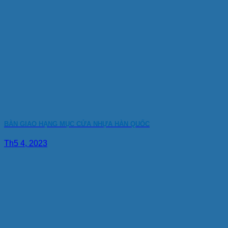
BÀN GIAO HẠNG MỤC CỬA NHỰA HÀN QUỐC
Th5 4, 2023