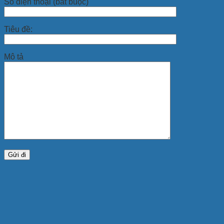
Số điện thoại (bắt buộc)
Tiêu đề:
Mô tả