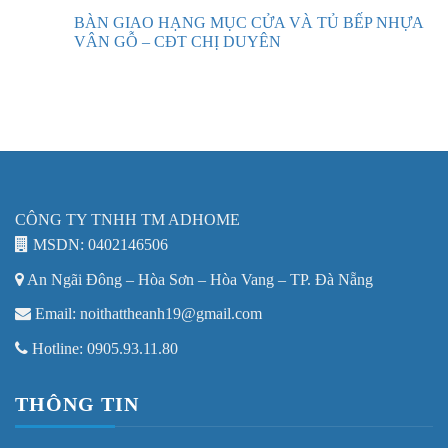
BÀN GIAO HẠNG MỤC CỬA VÀ TỦ BẾP NHỰA
VÂN GỖ – CĐT CHỊ DUYÊN
CÔNG TY TNHH TM ADHOME
MSDN: 0402146506
An Ngãi Đông – Hòa Sơn – Hòa Vang – TP. Đà Nẵng
Email: noithattheanh19@gmail.com
Hotline: 0905.93.11.80
THÔNG TIN