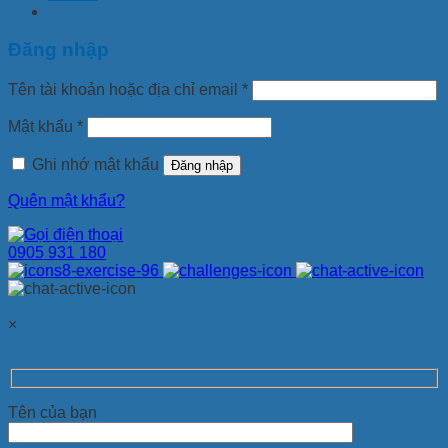
Đăng nhập
Tên tài khoản hoặc địa chỉ email
*
Mật khẩu
*
Ghi nhớ mật khẩu
Đăng nhập
Quên mật khẩu?
0905 931 180
×
Tên của bạn