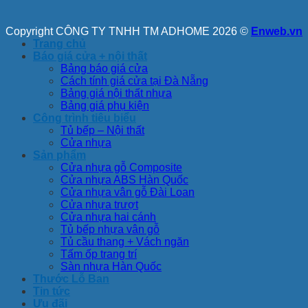
Copyright CÔNG TY TNHH TM ADHOME 2026 ©
Enweb.vn
Trang chủ
Báo giá cửa + nội thất
Bảng báo giá cửa
Cách tính giá cửa tại Đà Nẵng
Bảng giá nội thất nhựa
Bảng giá phụ kiện
Công trình tiêu biểu
Tủ bếp – Nội thất
Cửa nhựa
Sản phẩm
Cửa nhựa gỗ Composite
Cửa nhựa ABS Hàn Quốc
Cửa nhựa vân gỗ Đài Loan
Cửa nhựa trượt
Cửa nhựa hai cánh
Tủ bếp nhựa vân gỗ
Tủ cầu thang + Vách ngăn
Tấm ốp trang trí
Sàn nhựa Hàn Quốc
Thước Lỗ Ban
Tin tức
Ưu đãi