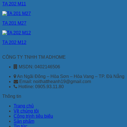
TA 202 M11
TA 201 M27
TA 202 M12
CÔNG TY TNHH TM ADHOME
MSDN: 0402146506
An Ngãi Đông – Hòa Sơn – Hòa Vang – TP. Đà Nẵng
Email: noithattheanh19@gmail.com
Hotline: 0905.93.11.80
Thông tin
Trang chủ
Về chúng tôi
Công trình tiêu biểu
Sản phẩm
Tin tức