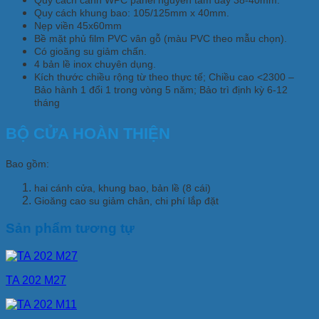
Quy cách cánh WPC panel nguyên tấm dày 38-40mm.
Quy cách khung bao: 105/125mm x 40mm.
Nẹp viền 45x60mm
Bề mặt phủ ﬁlm PVC vân gỗ (màu PVC theo mẫu chọn).
Có gioăng su giảm chấn.
4 bản lề inox chuyên dụng.
Kích thước chiều rộng từ theo thực tế; Chiều cao <2300 –
Bảo hành 1 đổi 1 trong vòng 5 năm; Bảo trì định kỳ 6-12
tháng
BỘ CỬA HOÀN THIỆN
Bao gồm:
hai cánh cửa, khung bao, bản lề (8 cái)
Gioăng cao su giảm chân, chi phí lắp đặt
Sản phẩm tương tự
TA 202 M27