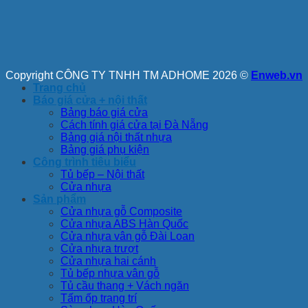
Copyright CÔNG TY TNHH TM ADHOME 2026 ©
Enweb.vn
Trang chủ
Báo giá cửa + nội thất
Bảng báo giá cửa
Cách tính giá cửa tại Đà Nẵng
Bảng giá nội thất nhựa
Bảng giá phụ kiện
Công trình tiêu biểu
Tủ bếp – Nội thất
Cửa nhựa
Sản phẩm
Cửa nhựa gỗ Composite
Cửa nhựa ABS Hàn Quốc
Cửa nhựa vân gỗ Đài Loan
Cửa nhựa trượt
Cửa nhựa hai cánh
Tủ bếp nhựa vân gỗ
Tủ cầu thang + Vách ngăn
Tấm ốp trang trí