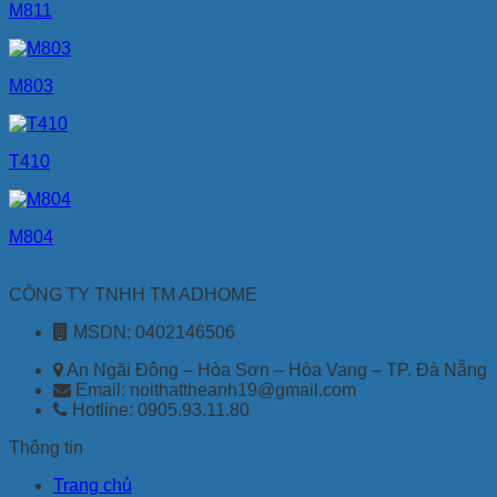
M811
M803
T410
M804
CÔNG TY TNHH TM ADHOME
MSDN: 0402146506
An Ngãi Đông – Hòa Sơn – Hòa Vang – TP. Đà Nẵng
Email: noithattheanh19@gmail.com
Hotline: 0905.93.11.80
Thông tin
Trang chủ