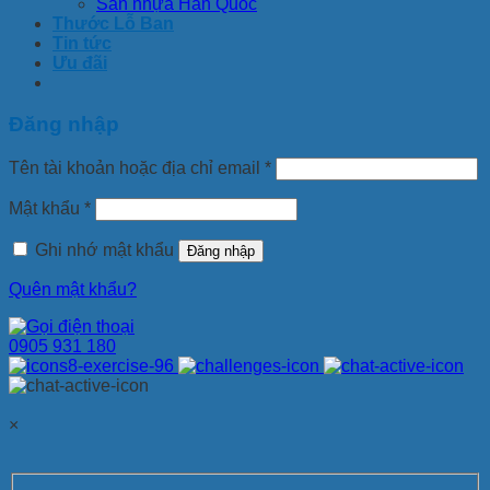
Sàn nhựa Hàn Quốc
Thước Lỗ Ban
Tin tức
Ưu đãi
Đăng nhập
Tên tài khoản hoặc địa chỉ email
*
Mật khẩu
*
Ghi nhớ mật khẩu
Đăng nhập
Quên mật khẩu?
0905 931 180
×