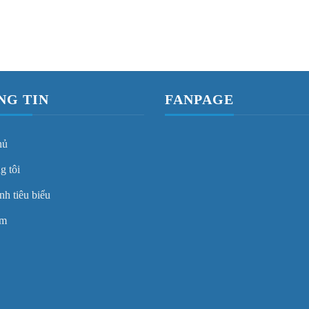
NG TIN
FANPAGE
hủ
g tôi
nh tiêu biểu
ẩm