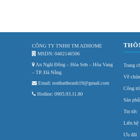
THÔ
CÔNG TY TNHH TM ADHOME
MSDN: 0402146506
An Ngãi Đông – Hòa Sơn – Hòa Vang
Trang c
– TP. Đà Nẵng
Về chún
Email: noithattheanh19@gmail.com
Công trì
Hotline: 0905.93.11.80
Sản ph
Tin tức
Liên hệ
Ưu đãi