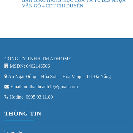
BÀN GIAO HẠNG MỤC CỬA VÀ TỦ BẾP NHỰA
VÂN GỖ – CĐT CHỊ DUYÊN
CÔNG TY TNHH TM ADHOME
MSDN: 0402146506
An Ngãi Đông – Hòa Sơn – Hòa Vang – TP. Đà Nẵng
Email: noithattheanh19@gmail.com
Hotline: 0905.93.11.80
THÔNG TIN
Trang chủ