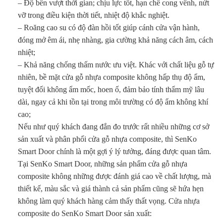
– Độ bền vượt thời gian; chịu lực tốt, hạn chế cong vênh, nứt
vỡ trong điều kiện thời tiết, nhiệt độ khắc nghiệt.
– Roăng cao su có độ đàn hồi tốt giúp cánh cửa vận hành,
đóng mở êm ái, nhẹ nhàng, gia cường khả năng cách âm, cách
nhiệt;
– Khả năng chống thấm nước ưu việt. Khác với chất liệu gỗ tự
nhiên, bề mặt cửa gỗ nhựa composite không hấp thụ độ ẩm,
tuyệt đối không ẩm mốc, hoen ố, đảm bảo tính thẩm mỹ lâu
dài, ngay cả khi tồn tại trong môi trường có độ ẩm không khí
cao;
Nếu như quý khách đang đắn đo trước rất nhiều những cơ sở
sản xuất và phân phối cửa gỗ nhựa composite, thì SenKo
Smart Door chính là một gợi ý lý tưởng, đáng được quan tâm.
Tại SenKo Smart Door, những sản phẩm cửa gỗ nhựa
composite không những được đánh giá cao về chất lượng, mà
thiết kế, màu sắc và giá thành cả sản phẩm cũng sẽ hứa hẹn
không làm quý khách hàng cảm thấy thất vọng. Cửa nhựa
composite do SenKo Smart Door sản xuất: