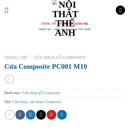
Chuyển
đến
nội
CÔNG TY TNHH TM ADHOME
dung
THIẾT KẾ - THI CÔNG CỬA & NỘI THẤT
TRANG CHỦ
/
CỬA NHỰA GỖ COMPOSITE
Cửa Composite PC001 M10
Danh mục:
Cửa nhựa gỗ Composite
Thẻ:
Cửa nhựa
,
cửa nhựa Composite