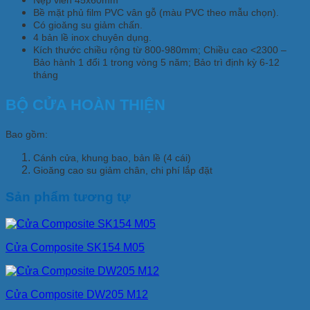
Nẹp viền 45x60mm
Bề mặt phủ ﬁlm PVC vân gỗ (màu PVC theo mẫu chọn).
Có gioăng su giảm chấn.
4 bản lề inox chuyên dụng.
Kích thước chiều rộng từ 800-980mm; Chiều cao <2300 –
Bảo hành 1 đổi 1 trong vòng 5 năm; Bảo trì định kỳ 6-12
tháng
BỘ CỬA HOÀN THIỆN
Bao gồm:
Cánh cửa, khung bao, bản lề (4 cái)
Gioăng cao su giảm chân, chi phí lắp đặt
Sản phẩm tương tự
Cửa Composite SK154 M05
Cửa Composite DW205 M12