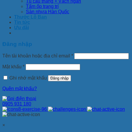
Tủ cầu thang + Vách ngăn
Tấm ốp trang trí
Sàn nhựa Hàn Quốc
Thước Lỗ Ban
Tin tức
Ưu đãi
Đăng nhập
Tên tài khoản hoặc địa chỉ email
*
Mật khẩu
*
Ghi nhớ mật khẩu
Đăng nhập
Quên mật khẩu?
0905 931 180
×