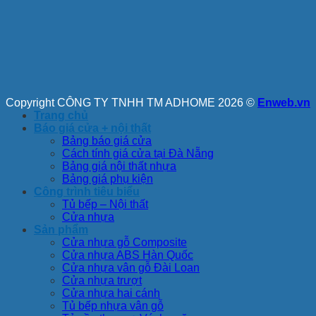
Copyright CÔNG TY TNHH TM ADHOME 2026 ©
Enweb.vn
Trang chủ
Báo giá cửa + nội thất
Bảng báo giá cửa
Cách tính giá cửa tại Đà Nẵng
Bảng giá nội thất nhựa
Bảng giá phụ kiện
Công trình tiêu biểu
Tủ bếp – Nội thất
Cửa nhựa
Sản phẩm
Cửa nhựa gỗ Composite
Cửa nhựa ABS Hàn Quốc
Cửa nhựa vân gỗ Đài Loan
Cửa nhựa trượt
Cửa nhựa hai cánh
Tủ bếp nhựa vân gỗ