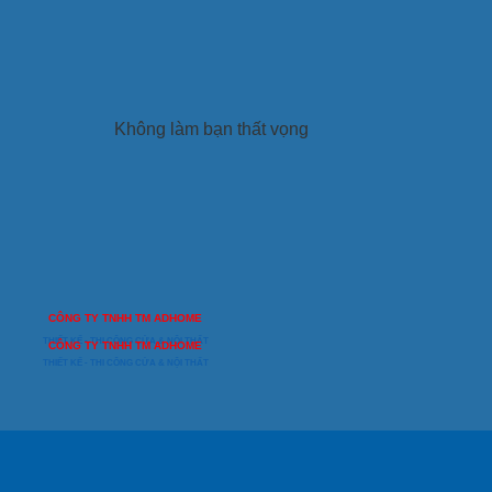
Không làm bạn thất vọng
CÔNG TY TNHH TM ADHOME
THIẾT KẾ - THI CÔNG CỬA & NỘI THẤT
CÔNG TY TNHH TM ADHOME
THIẾT KẾ - THI CÔNG CỬA & NỘI THẤT