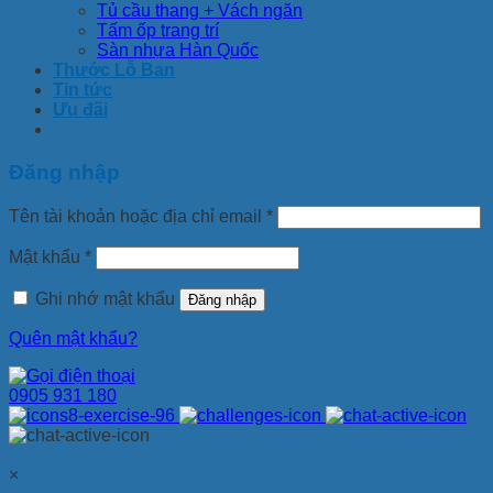
Tủ cầu thang + Vách ngăn
Tấm ốp trang trí
Sàn nhựa Hàn Quốc
Thước Lỗ Ban
Tin tức
Ưu đãi
Đăng nhập
Tên tài khoản hoặc địa chỉ email
*
Mật khẩu
*
Ghi nhớ mật khẩu
Đăng nhập
Quên mật khẩu?
0905 931 180
×