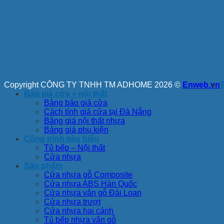
Copyright CÔNG TY TNHH TM ADHOME 2026 ©
Enweb.vn
Báo giá cửa + nội thất
Bảng báo giá cửa
Cách tính giá cửa tại Đà Nẵng
Bảng giá nội thất nhựa
Bảng giá phụ kiện
Công trình tiêu biểu
Tủ bếp – Nội thất
Cửa nhựa
Sản phẩm
Cửa nhựa gỗ Composite
Cửa nhựa ABS Hàn Quốc
Cửa nhựa vân gỗ Đài Loan
Cửa nhựa trượt
Cửa nhựa hai cánh
Tủ bếp nhựa vân gỗ