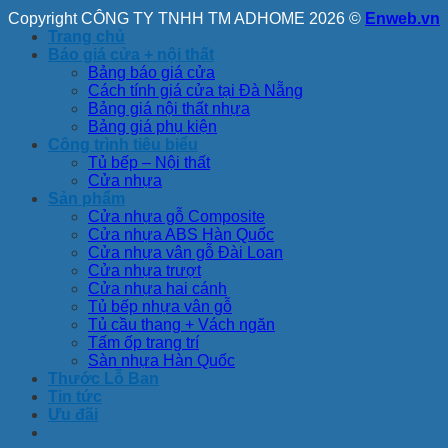
Copyright CÔNG TY TNHH TM ADHOME 2026 ©
Enweb.vn
Trang chủ
Báo giá cửa + nội thất
Bảng báo giá cửa
Cách tính giá cửa tại Đà Nẵng
Bảng giá nội thất nhựa
Bảng giá phụ kiện
Công trình tiêu biểu
Tủ bếp – Nội thất
Cửa nhựa
Sản phẩm
Cửa nhựa gỗ Composite
Cửa nhựa ABS Hàn Quốc
Cửa nhựa vân gỗ Đài Loan
Cửa nhựa trượt
Cửa nhựa hai cánh
Tủ bếp nhựa vân gỗ
Tủ cầu thang + Vách ngăn
Tấm ốp trang trí
Sàn nhựa Hàn Quốc
Thước Lỗ Ban
Tin tức
Ưu đãi