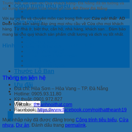
Trước hết, xin cảm ơn Quý khách hàng- Đà Nẵng đã tin tưởng và
Công trình tiêu biểu
sử dụng sản phẩm Cửa nhựa gỗ của
AD
Door Đà Nẵng
.
Tủ bếp – Nội thất
Cửa nhựa
Với sự uy tín và chuyên môn cao trong lĩnh vực
Cửa nội thất
.
AD
Sản phẩm
Door
luôn sẵn sàng đáp ứng mọi nhu cầu về Cửa cho mọi khách
Cửa nhựa gỗ Composite
hàng. Từ nhà ở, biệt thự, căn hộ, nhà hàng, khách sạn…Đảm bảo
Cửa nhựa ABS Hàn Quốc
mang lại cho quý khách sản phẩm chất lượng và dịch vụ tốt nhất.
Cửa nhựa vân gỗ Đài Loan
Cửa nhựa trượt
Hình Ảnh Cửa Sau Khi Hoàn Thiện:
Cửa nhựa hai cánh
Tủ bếp nhựa vân gỗ
Tủ cầu thang + Vách ngăn
Tấm ốp trang trí
Sàn nhựa Hàn Quốc
Thước Lỗ Ban
Thông tin liên hệ
Tin tức
Ưu đãi
Địa chỉ: Hòa Sơn – Hòa Vang – TP. Đà Nẵng
Hotline: 0905.93.11.80
Kỹ thuật: 0901.972.827
Website:
theanhnoithat.com
Tìm
Facebook:
https://www.facebook.com/noithattheanh19
kiếm:
Mục nhập này đã được đăng trong
Công trình tiêu biểu
,
Cửa
nhựa
,
Dự án
. Đánh dấu trang
permalink
.