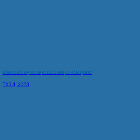
BÀN GIAO HẠNG MỤC CỬA NHỰA HÀN QUỐC
Th5 4, 2023