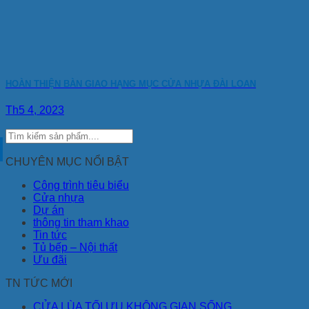
HOÀN THIỆN BÀN GIAO HẠNG MỤC CỬA NHỰA ĐÀI LOAN
Th5 4, 2023
CHUYÊN MỤC NỔI BẬT
Công trình tiêu biểu
Cửa nhựa
Dự án
thông tin tham khao
Tin tức
Tủ bếp – Nội thất
Ưu đãi
TN TỨC MỚI
CỬA LÙA TỐI ƯU KHÔNG GIAN SỐNG