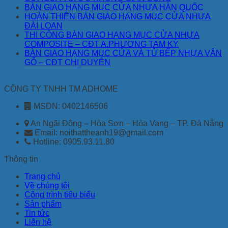
BÀN GIAO HẠNG MỤC CỬA NHỰA HÀN QUỐC
HOÀN THIỆN BÀN GIAO HẠNG MỤC CỬA NHỰA
ĐÀI LOAN
THI CÔNG BÀN GIAO HẠNG MỤC CỬA NHỰA
COMPOSITE – CĐT A.PHƯƠNG TAM KỲ
BÀN GIAO HẠNG MỤC CỬA VÀ TỦ BẾP NHỰA VÂN
GỖ – CĐT CHỊ DUYÊN
CÔNG TY TNHH TM ADHOME
MSDN: 0402146506
An Ngãi Đông – Hòa Sơn – Hòa Vang – TP. Đà Nẵng
Email: noithattheanh19@gmail.com
Hotline: 0905.93.11.80
Thông tin
Trang chủ
Về chúng tôi
Công trình tiêu biểu
Sản phẩm
Tin tức
Liên hệ