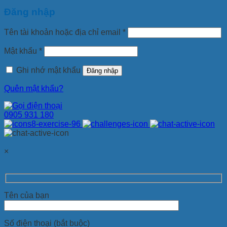
Đăng nhập
Tên tài khoản hoặc địa chỉ email
*
Mật khẩu
*
Ghi nhớ mật khẩu
Đăng nhập
Quên mật khẩu?
0905 931 180
×
Tên của bạn
Số điện thoại (bắt buộc)