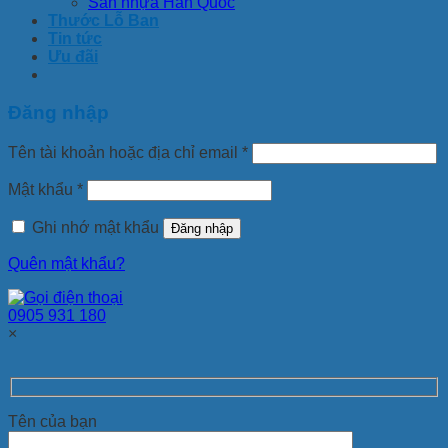
Sàn nhựa Hàn Quốc
Thước Lỗ Ban
Tin tức
Ưu đãi
Đăng nhập
Tên tài khoản hoặc địa chỉ email
*
Mật khẩu
*
Ghi nhớ mật khẩu
Đăng nhập
Quên mật khẩu?
0905 931 180
×
Tên của bạn