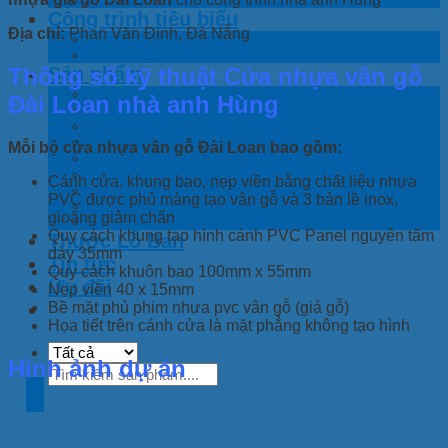
Công trình tiêu biểu
Địa chỉ:
Phan Văn Định, Đà Nẵng
Tủ bếp – Nội thất
Cửa nhựa
Sản phẩm
Thông số kỹ thuật Cửa nhựa vân gỗ
Cửa nhựa gỗ Composite
Đài Loan nhà anh Hùng
Cửa nhựa ABS Hàn Quốc
Cửa nhựa vân gỗ Đài Loan
Cửa nhựa trượt
Mỗi bộ cửa nhựa vân gỗ Đài Loan bao gồm:
Cửa nhựa hai cánh
Tủ bếp nhựa vân gỗ
Cánh cửa, khung bao, nẹp viền bằng chất liệu nhựa
Tủ cầu thang + Vách ngăn
PVC được phủ màng tạo vân gỗ và 3 bản lề inox,
Tấm ốp trang trí
gioăng giảm chấn
Sàn nhựa Hàn Quốc
Quy cách khung tạo hình cánh PVC Panel nguyên tấm
Thước Lỗ Ban
dày 35mm
Tin tức
Quy cách khuôn bao 100mm x 55mm
Ưu đãi
Nẹp viền 40 x 15mm
Bề mặt phủ phim nhựa pvc vân gỗ (giả gỗ)
Họa tiết trên cánh cửa là mặt phẳng không tạo hình
Hình ảnh dự án
Tìm
kiếm: