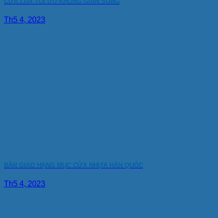
CỬA LÙA TỐI ƯU KHÔNG GIAN SỐNG
Th5 4, 2023
BÀN GIAO HẠNG MỤC CỬA NHỰA HÀN QUỐC
Th5 4, 2023