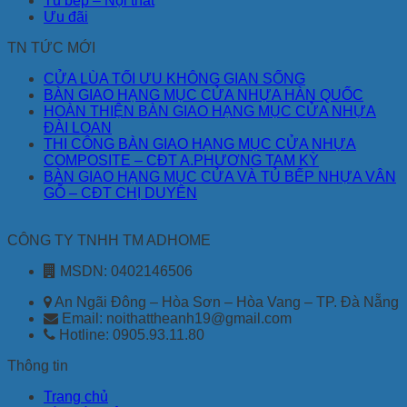
Tủ bếp – Nội thất
Ưu đãi
TN TỨC MỚI
CỬA LÙA TỐI ƯU KHÔNG GIAN SỐNG
BÀN GIAO HẠNG MỤC CỬA NHỰA HÀN QUỐC
HOÀN THIỆN BÀN GIAO HẠNG MỤC CỬA NHỰA
ĐÀI LOAN
THI CÔNG BÀN GIAO HẠNG MỤC CỬA NHỰA
COMPOSITE – CĐT A.PHƯƠNG TAM KỲ
BÀN GIAO HẠNG MỤC CỬA VÀ TỦ BẾP NHỰA VÂN
GỖ – CĐT CHỊ DUYÊN
CÔNG TY TNHH TM ADHOME
MSDN: 0402146506
An Ngãi Đông – Hòa Sơn – Hòa Vang – TP. Đà Nẵng
Email: noithattheanh19@gmail.com
Hotline: 0905.93.11.80
Thông tin
Trang chủ