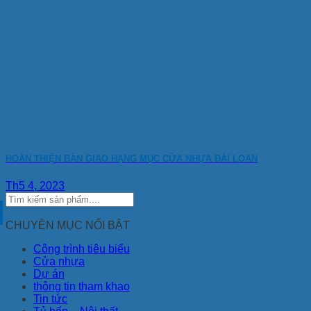
HOÀN THIỆN BÀN GIAO HẠNG MỤC CỬA NHỰA ĐÀI LOAN
Th5 4, 2023
CHUYÊN MỤC NỔI BẬT
Công trình tiêu biểu
Cửa nhựa
Dự án
thông tin tham khao
Tin tức