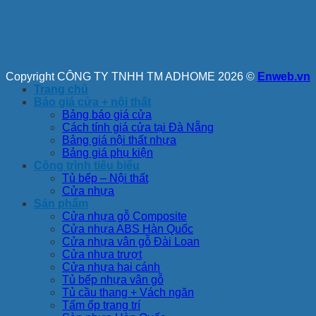
Copyright CÔNG TY TNHH TM ADHOME 2026 ©
Enweb.vn
Trang chủ
Báo giá cửa + nội thất
Bảng báo giá cửa
Cách tính giá cửa tại Đà Nẵng
Bảng giá nội thất nhựa
Bảng giá phụ kiện
Công trình tiêu biểu
Tủ bếp – Nội thất
Cửa nhựa
Sản phẩm
Cửa nhựa gỗ Composite
Cửa nhựa ABS Hàn Quốc
Cửa nhựa vân gỗ Đài Loan
Cửa nhựa trượt
Cửa nhựa hai cánh
Tủ bếp nhựa vân gỗ
Tủ cầu thang + Vách ngăn
Tấm ốp trang trí